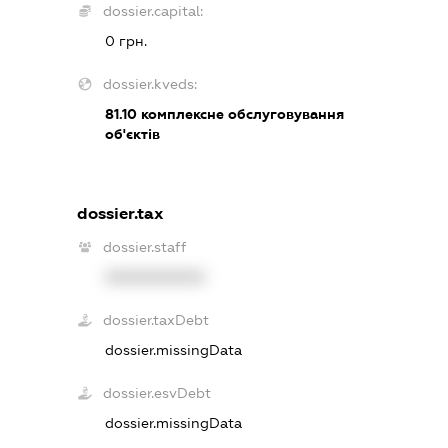
dossier.capital:
0 грн.
dossier.kveds:
81.10
комплексне обслуговування
об'єктів
dossier.tax
dossier.staff
XXXXXXXXXX
dossier.taxDebt
dossier.missingData
dossier.esvDebt
dossier.missingData