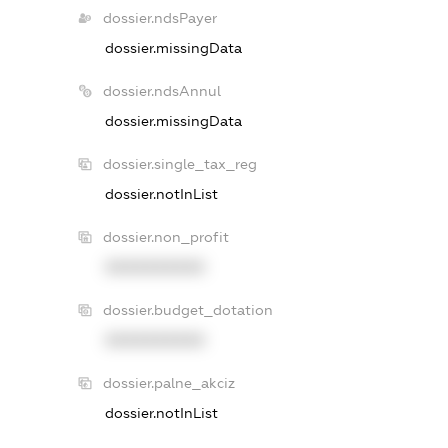
dossier.ndsPayer
dossier.missingData
dossier.ndsAnnul
dossier.missingData
dossier.single_tax_reg
dossier.notInList
dossier.non_profit
XXXXXXXXXX
dossier.budget_dotation
XXXXXXXXXX
dossier.palne_akciz
dossier.notInList