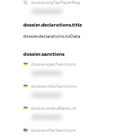
dossier.bigTaxPayerReg
XXXXXXXXXX
dossier.declarations.title
dossier.declarations.noData
dossier.sanctions
dossier.specSanctions
XXXXXXXXXX
dossier.rnboSanctions
XXXXXXXXXX
dossier.amkuBlackList
XXXXXXXXXX
dossier.ofacSanctions