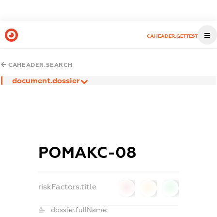
CAHEADER.GETTEST
CAHEADER.SEARCH
document.dossier
РОМАКС-08
riskFactors.title
0
0
0
dossier.fullName: