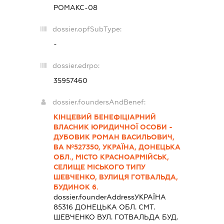
РОМАКС-08
dossier.opfSubType:
-
dossier.edrpo:
35957460
dossier.foundersAndBenef:
КІНЦЕВИЙ БЕНЕФІЦІАРНИЙ
ВЛАСНИК ЮРИДИЧНОЇ ОСОБИ -
ДУБОВИК РОМАН ВАСИЛЬОВИЧ,
ВА №527350, УКРАЇНА, ДОНЕЦЬКА
ОБЛ., МІСТО КРАСНОАРМІЙСЬК,
СЕЛИЩЕ МІСЬКОГО ТИПУ
ШЕВЧЕНКО, ВУЛИЦЯ ГОТВАЛЬДА,
БУДИНОК 6.
dossier.founderAddress
УКРАЇНА
85316 ДОНЕЦЬКА ОБЛ. СМТ.
ШЕВЧЕНКО ВУЛ. ГОТВАЛЬДА БУД.