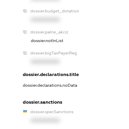
dossier.budget_dotation
XXXXXXXXXX
dossier.palne_akciz
dossier.notInList
dossier.bigTaxPayerReg
XXXXXXXXXX
dossier.declarations.title
dossier.declarations.noData
dossier.sanctions
dossier.specSanctions
XXXXXXXXXX