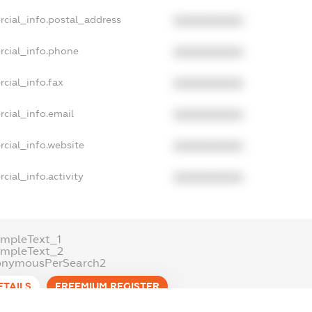
rcial_info.postal_address
XXXXXXXXXX
rcial_info.phone
XXXXXXXXXX
cial_info.fax
XXXXXXXXXX
cial_info.email
XXXXXXXXXX
cial_info.website
XXXXXXXXXX
cial_info.activity
XXXXXXXXXX
mpleText_1
ampleText_2
onymousPerSearch2
ETAILS
FREEMIUM.REGISTER