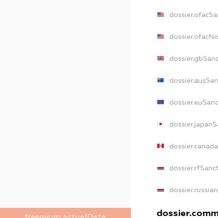
dossier.ofacSa
dossier.ofacN
dossier.gbSan
dossier.ausSan
dossier.euSan
dossier.japanS
dossier.canad
dossier.rfSanc
dossier.russia
dossier.comme
freemium.actualData