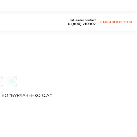
caHeader.contact
CAHEADER.GETTEST
0 (800) 210 102
0
О "БУРЛАЧЕНКО О.А."