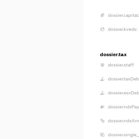
dossier.capital:
dossier.kveds:
dossier.tax
dossier.staff
dossier.taxDeb
dossier.esvDe
dossier.ndsPay
dossier.ndsAn
dossier.single