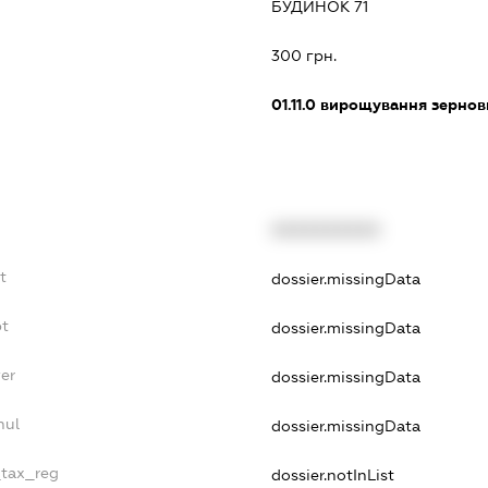
БУДИНОК 71
300 грн.
01.11.0
вирощування зернови
XXXXXXXXXX
t
dossier.missingData
bt
dossier.missingData
er
dossier.missingData
nul
dossier.missingData
_tax_reg
dossier.notInList