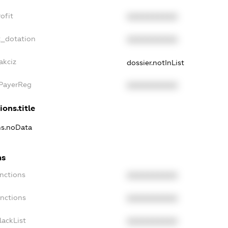
ofit
XXXXXXXXXX
t_dotation
XXXXXXXXXX
akciz
dossier.notInList
xPayerReg
XXXXXXXXXX
ions.title
ns.noData
ns
nctions
XXXXXXXXXX
anctions
XXXXXXXXXX
lackList
XXXXXXXXXX