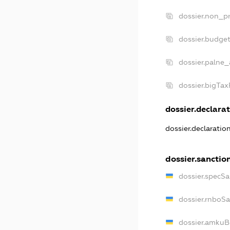
dossier.non_pr
dossier.budge
dossier.palne_
dossier.bigTa
dossier.declarat
dossier.declaratio
dossier.sanctio
dossier.specSa
dossier.rnboS
dossier.amkuB