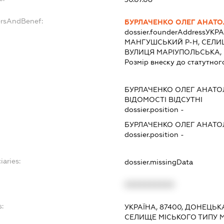
ersAndBenef:
БУРЛАЧЕНКО ОЛЕГ АНАТ
dossier.founderAddress
УКРА
МАНГУШСЬКИЙ Р-Н, СЕЛИ
ВУЛИЦЯ МАРІУПОЛЬСЬКА, 
Розмір внеску до статутног
БУРЛАЧЕНКО ОЛЕГ АНАТО
ВІДОМОСТІ ВІДСУТНІ
dossier.position -
БУРЛАЧЕНКО ОЛЕГ АНАТО
dossier.position -
iaries:
dossier.missingData
XXXXXXXXXX
s:
УКРАЇНА, 87400, ДОНЕЦЬК
СЕЛИЩЕ МІСЬКОГО ТИПУ 