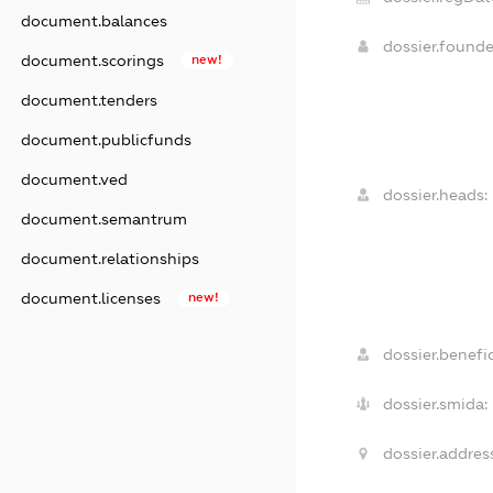
document.balances
dossier.found
document.scorings
new!
document.tenders
document.publicfunds
document.ved
dossier.heads:
document.semantrum
document.relationships
document.licenses
new!
dossier.benefic
dossier.smida:
dossier.addres