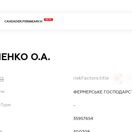
BETA
CAHEADER.PERSSEARCH
ЕНКО О.А.
riskFactors.title
0
0
me:
ФЕРМЕРСЬКЕ ГОСПОДАРСТВ
bType:
-
35957654
e:
30.07.08