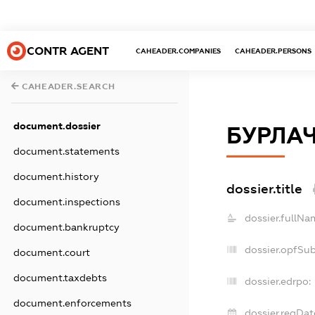
CONTR AGENT
CAHEADER.COMPANIES
CAHEADER.PERSONS
CAHEADER.SEARCH
document.dossier
БУРЛАЧ
document.statements
document.history
dossier.title
document.inspections
dossier.fullNa
document.bankruptcy
dossier.opfSu
document.court
document.taxdebts
dossier.edrpo:
document.enforcements
dossier.regDat