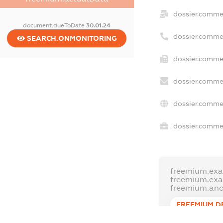
dossier.comme
document.dueToDate
30.01.24
dossier.comme
SEARCH.ONMONITORING
dossier.commer
dossier.commer
dossier.commer
dossier.commer
freemium.exa
freemium.ex
freemium.an
FREEMIUM.D