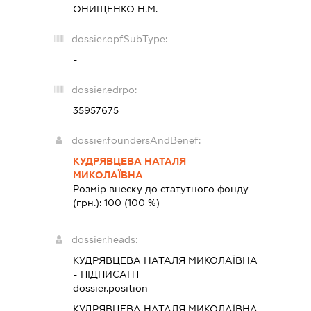
ОНИЩЕНКО Н.М.
dossier.opfSubType:
-
dossier.edrpo:
35957675
dossier.foundersAndBenef:
КУДРЯВЦЕВА НАТАЛЯ
МИКОЛАЇВНА
Розмір внеску до статутного фонду
(грн.):
100
(100 %)
dossier.heads:
КУДРЯВЦЕВА НАТАЛЯ МИКОЛАЇВНА
-
ПІДПИСАНТ
dossier.position -
КУДРЯВЦЕВА НАТАЛЯ МИКОЛАЇВНА