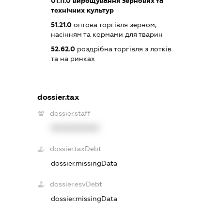
01.11.0
вирощування зернових та
технічних культур
51.21.0
оптова торгівля зерном,
насінням та кормами для тварин
52.62.0
роздрібна торгівля з лотків
та на ринках
dossier.tax
dossier.staff
XXXXXXXXXX
dossier.taxDebt
dossier.missingData
dossier.esvDebt
dossier.missingData