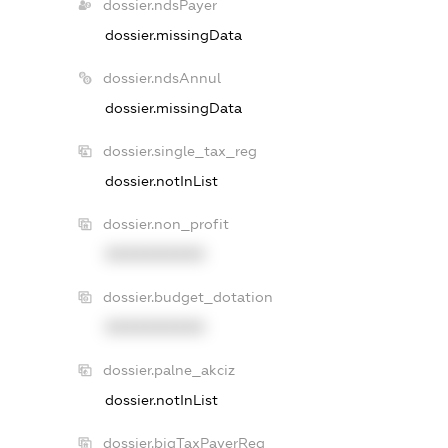
dossier.ndsPayer
dossier.missingData
dossier.ndsAnnul
dossier.missingData
dossier.single_tax_reg
dossier.notInList
dossier.non_profit
XXXXXXXXXX
dossier.budget_dotation
XXXXXXXXXX
dossier.palne_akciz
dossier.notInList
dossier.bigTaxPayerReg