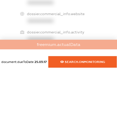
XXXXXXXXXX
dossier.commercial_info.website
XXXXXXXXXX
dossier.commercial_info.activity
XXXXXXXXXX
freemium.actualData
freemium.exampleText_1
document.dueToDate
25.03.17
SEARCH.ONMONITORING
freemium.exampleText_2
freemium.anonymousPerSearch2
FREEMIUM.DETAILS
FREEMIUM.REGISTER