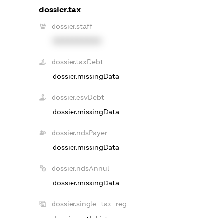
dossier.tax
dossier.staff
XXXXXXXXXX
dossier.taxDebt
dossier.missingData
dossier.esvDebt
dossier.missingData
dossier.ndsPayer
dossier.missingData
dossier.ndsAnnul
dossier.missingData
dossier.single_tax_reg