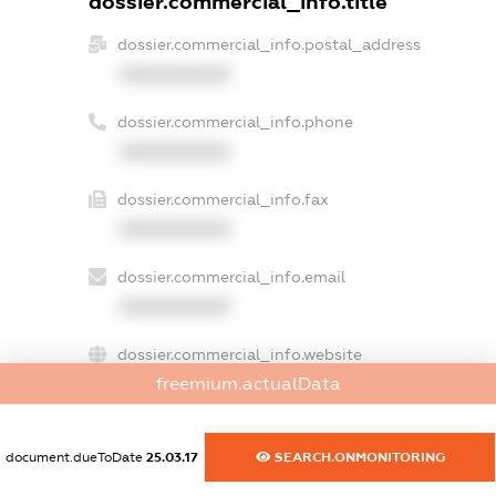
dossier.commercial_info.title
dossier.commercial_info.postal_address
XXXXXXXXXX
dossier.commercial_info.phone
XXXXXXXXXX
dossier.commercial_info.fax
XXXXXXXXXX
dossier.commercial_info.email
XXXXXXXXXX
dossier.commercial_info.website
freemium.actualData
XXXXXXXXXX
dossier.commercial_info.activity
document.dueToDate
25.03.17
SEARCH.ONMONITORING
XXXXXXXXXX