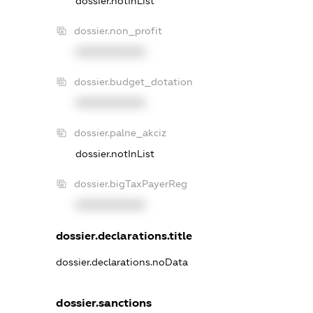
dossier.notInList
dossier.non_profit
XXXXXXXXXX
dossier.budget_dotation
XXXXXXXXXX
dossier.palne_akciz
dossier.notInList
dossier.bigTaxPayerReg
XXXXXXXXXX
dossier.declarations.title
dossier.declarations.noData
dossier.sanctions