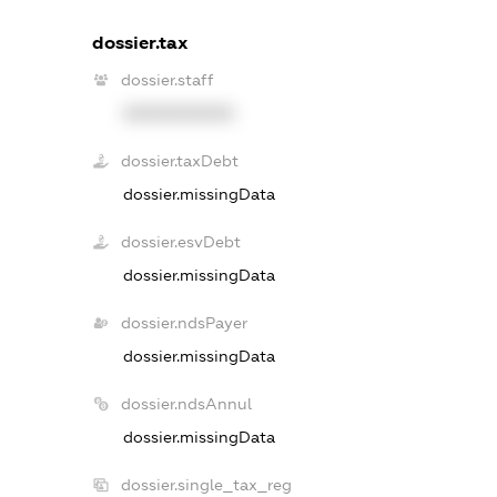
dossier.tax
dossier.staff
XXXXXXXXXX
dossier.taxDebt
dossier.missingData
dossier.esvDebt
dossier.missingData
dossier.ndsPayer
dossier.missingData
dossier.ndsAnnul
dossier.missingData
dossier.single_tax_reg