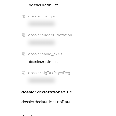
dossier.notInList
dossier.non_profit
XXXXXXXXXX
dossier.budget_dotation
XXXXXXXXXX
dossier.palne_akciz
dossier.notInList
dossier.bigTaxPayerReg
XXXXXXXXXX
dossier.declarations.title
dossier.declarations.noData