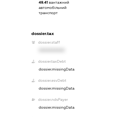
49.41
вантажний
автомобільний
транспорт
dossier.tax
dossier.staff
XXXXXXXXXX
dossier.taxDebt
dossier.missingData
dossier.esvDebt
dossier.missingData
dossier.ndsPayer
dossier.missingData