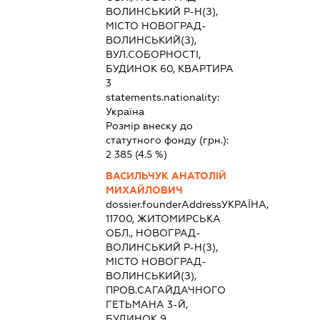
ВОЛИНСЬКИЙ Р-Н(З),
МІСТО НОВОГРАД-
ВОЛИНСЬКИЙ(З),
ВУЛ.СОБОРНОСТІ,
БУДИНОК 60, КВАРТИРА
3
statements.nationality:
Україна
Розмір внеску до
статутного фонду (грн.):
2 385
(4.5 %)
ВАСИЛЬЧУК АНАТОЛІЙ
МИХАЙЛОВИЧ
dossier.founderAddress
УКРАЇНА,
11700, ЖИТОМИРСЬКА
ОБЛ., НОВОГРАД-
ВОЛИНСЬКИЙ Р-Н(З),
МІСТО НОВОГРАД-
ВОЛИНСЬКИЙ(З),
ПРОВ.САГАЙДАЧНОГО
ГЕТЬМАНА 3-Й,
БУДИНОК 9