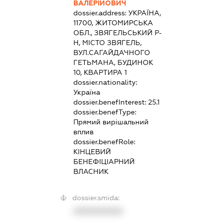
ВАЛЕРІЙОВИЧ
dossier.address:
УКРАЇНА,
11700, ЖИТОМИРСЬКА
ОБЛ., ЗВЯГЕЛЬСЬКИЙ Р-
Н, МІСТО ЗВЯГЕЛЬ,
ВУЛ.САГАЙДАЧНОГО
ГЕТЬМАНА, БУДИНОК
10, КВАРТИРА 1
dossier.nationality:
Україна
dossier.benefInterest:
25.1
dossier.benefType:
Прямий вирішальний
вплив
dossier.benefRole:
КІНЦЕВИЙ
БЕНЕФІЦІАРНИЙ
ВЛАСНИК
dossier.smida:
XXXXXXXXXX