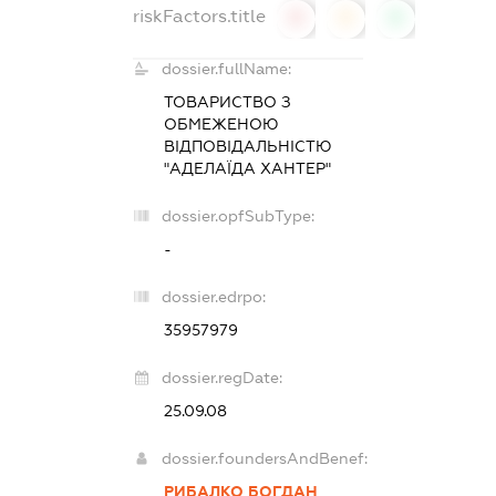
riskFactors.title
0
0
0
dossier.fullName:
ТОВАРИСТВО З
ОБМЕЖЕНОЮ
ВІДПОВІДАЛЬНІСТЮ
"АДЕЛАЇДА ХАНТЕР"
dossier.opfSubType:
-
dossier.edrpo:
35957979
dossier.regDate:
25.09.08
dossier.foundersAndBenef:
РИБАЛКО БОГДАН