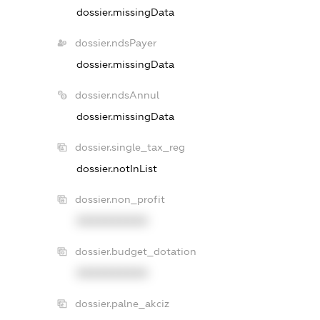
dossier.missingData
dossier.ndsPayer
dossier.missingData
dossier.ndsAnnul
dossier.missingData
dossier.single_tax_reg
dossier.notInList
dossier.non_profit
XXXXXXXXXX
dossier.budget_dotation
XXXXXXXXXX
dossier.palne_akciz