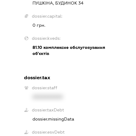
ПУШКІНА, БУДИНОК 34
dossier.capital:
0 грн.
dossier.kveds:
81.10
комплексне обслуговування
об'єктів
dossier.tax
dossier.staff
XXXXXXXXXX
dossier.taxDebt
dossier.missingData
dossier.esvDebt