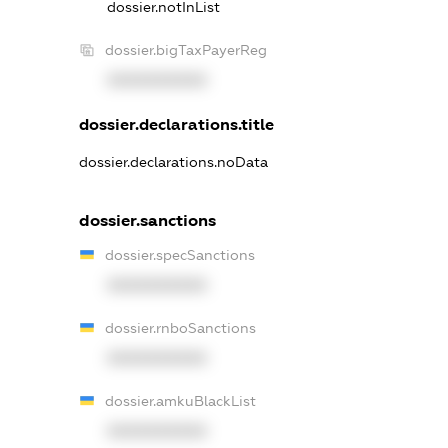
dossier.notInList
dossier.bigTaxPayerReg
XXXXXXXXXX
dossier.declarations.title
dossier.declarations.noData
dossier.sanctions
dossier.specSanctions
XXXXXXXXXX
dossier.rnboSanctions
XXXXXXXXXX
dossier.amkuBlackList
XXXXXXXXXX