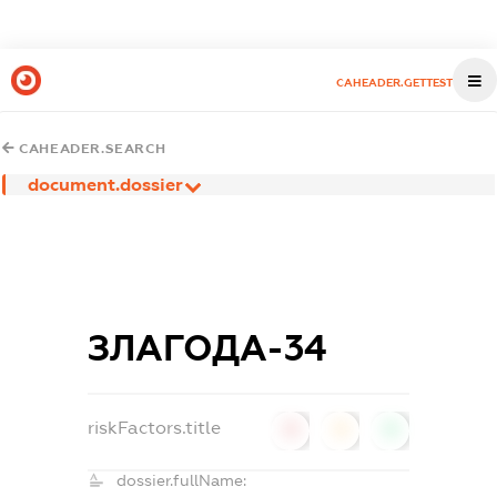
CAHEADER.GETTEST
CAHEADER.SEARCH
document.dossier
ЗЛАГОДА-34
riskFactors.title
0
0
0
dossier.fullName: