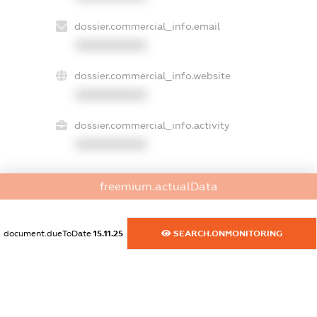
dossier.commercial_info.email
XXXXXXXXXX
dossier.commercial_info.website
XXXXXXXXXX
dossier.commercial_info.activity
XXXXXXXXXX
freemium.actualData
freemium.exampleText_1
freemium.exampleText_2
freemium.anonymousPerSearch2
document.dueToDate
15.11.25
SEARCH.ONMONITORING
FREEMIUM.DETAILS
FREEMIUM.REGISTER