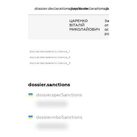
dossier.declarations.pepName
dossier.declarations.personName
dossier.declaratio
ЦАРЕНКО
Заробітна плата
ВІТАЛІЙ
отримана за
МИКОЛАЙОВИЧ
основним місцем
роботи
dossier.declarations.license_1
dossier.declarations.license_2
dossier.declarations.license_3
dossier.sanctions
dossier.specSanctions
XXXXXXXXXX
dossier.rnboSanctions
XXXXXXXXXX