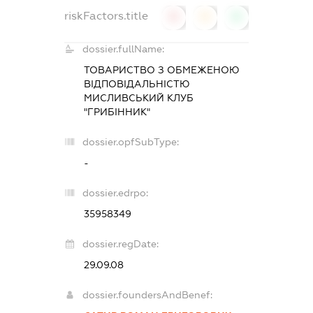
riskFactors.title
0
0
0
dossier.fullName:
ТОВАРИСТВО З ОБМЕЖЕНОЮ
ВІДПОВІДАЛЬНІСТЮ
МИСЛИВСЬКИЙ КЛУБ
"ГРИБІННИК"
dossier.opfSubType:
-
dossier.edrpo:
35958349
dossier.regDate:
29.09.08
dossier.foundersAndBenef: