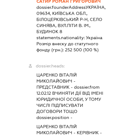
САТИР РОМАН ГРИГОРОВИЧ
dossier.founderAddress
УКРАЇНА,
09634, КИЇВСЬКА ОБЛ.,
БІЛОЦЕРКІВСЬКИЙ Р-Н, СЕЛО
СИНЯВА, ВУЛ.ПІТИ В. ІМ.,
БУДИНОК 8
statements.nationality:
Україна
Розмір внеску до статутного
фонду (грн.):
252 500
(100 %)
dossier.heads:
ЦАРЕНКО ВІТАЛІЙ
МИКОЛАЙОВИЧ
-
ПРЕДСТАВНИК
- dossier.from
12.02.12
ВЧИНЯТИ ДІЇ ВІД ІМЕНІ
ЮРИДИЧНОЇ ОСОБИ, У ТОМУ
ЧИСЛІ ПІДПИСУВАТИ
ДОГОВОРИ ТОЩО
dossier.position -
ЦАРЕНКО ВІТАЛІЙ
МИКОЛАЙОВИЧ
-
КЕРІВНИК
-