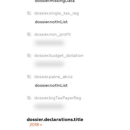
dossier.missingData
dossier.single_tax_reg
dossier.notInList
dossier.non_profit
XXXXXXXXXX
dossier.budget_dotation
XXXXXXXXXX
dossier.palne_akciz
dossier.notInList
dossier.bigTaxPayerReg
XXXXXXXXXX
dossier.declarations.title
2018