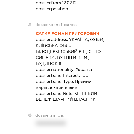
dossier.from 12.02.12
dossier.position -
dossier.beneficiaries:
САТИР РОМАН ГРИГОРОВИЧ
dossier.address:
УКРАЇНА, 09634,
КИЇВСЬКА ОБЛ.,
БІЛОЦЕРКІВСЬКИЙ Р-Н, СЕЛО
СИНЯВА, ВУЛ.ПІТИ В. ІМ.,
БУДИНОК 8
dossier.nationality:
Україна
dossier.benefInterest:
100
dossier.benefType:
Прямий
вирішальний вплив
dossier.benefRole:
КІНЦЕВИЙ
БЕНЕФІЦІАРНИЙ ВЛАСНИК
dossier.smida:
XXXXXXXXXX