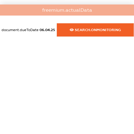
dossier.commercial_info.fax
freemium.actualData
XXXXXXXXXX
dossier.commercial_info.email
document.dueToDate
06.04.25
SEARCH.ONMONITORING
XXXXXXXXXX
dossier.commercial_info.website
XXXXXXXXXX
dossier.commercial_info.activity
XXXXXXXXXX
freemium.exampleText_1
freemium.exampleText_2
freemium.anonymousPerSearch2
FREEMIUM.DETAILS
FREEMIUM.REGISTER