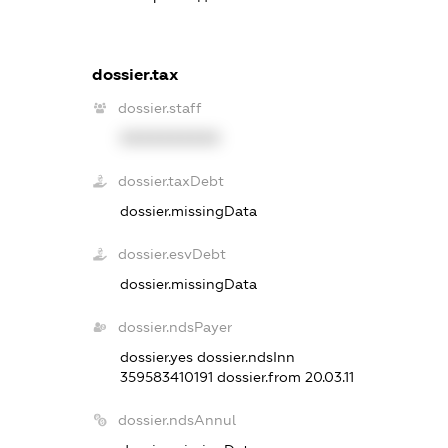
dossier.tax
dossier.staff
XXXXXXXXXX
dossier.taxDebt
dossier.missingData
dossier.esvDebt
dossier.missingData
dossier.ndsPayer
dossier.yes
dossier.ndsInn
359583410191
dossier.from 20.03.11
dossier.ndsAnnul