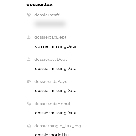
dossier.tax
dossier.staff
XXXXXXXXXX
dossier.taxDebt
dossier.missingData
dossier.esvDebt
dossier.missingData
dossier.ndsPayer
dossier.missingData
dossier.ndsAnnul
dossier.missingData
dossier.single_tax_reg
dossier.notInList