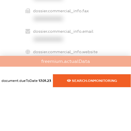
dossier.commercial_info.fax
XXXXXXXXXX
dossier.commercial_info.email
XXXXXXXXXX
dossier.commercial_info.website
XXXXXXXXXX
freemium.actualData
dossier.commercial_info.activity
XXXXXXXXXX
document.dueToDate
17.01.23
SEARCH.ONMONITORING
freemium.exampleText_1
freemium.exampleText_2
freemium.anonymousPerSearch2
FREEMIUM.DETAILS