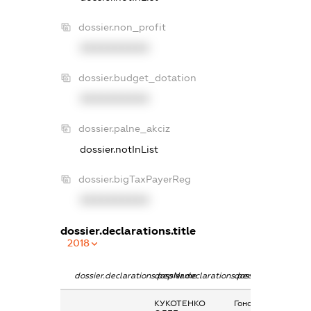
dossier.non_profit
XXXXXXXXXX
dossier.budget_dotation
XXXXXXXXXX
dossier.palne_akciz
dossier.notInList
dossier.bigTaxPayerReg
XXXXXXXXXX
dossier.declarations.title
2018
dossier.declarations.pepName
dossier.declarations.personName
dossier.declaratio
КУКОТЕНКО
Гонорари та інші