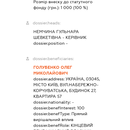
Розмір внеску до статутного
фонду (грн.):
1 000
(100 %)
dossier.heads:
НЕМЧИНА ГУЛЬНАРА
ШЕВКЕТІВНА
-
КЕРІВНИК
dossier.position -
dossier.beneficiaries:
ГОЛУБЕНКО ОЛЕГ
МИКОЛАЙОВИЧ
dossier.address:
УКРАЇНА, 03045,
МІСТО КИЇВ, ВУЛ.НАБЕРЕЖНО-
КОРЧУВАТСЬКА, БУДИНОК 27,
КВАРТИРА 57
dossier.nationality:
-
dossier.benefInterest:
100
dossier.benefType:
Прямий
вирішальний вплив
dossier.benefRole:
КІНЦЕВИЙ