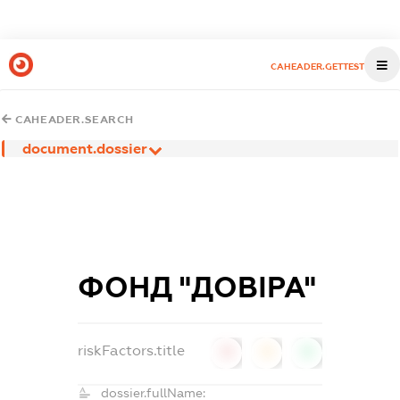
CAHEADER.GETTEST
CAHEADER.SEARCH
document.dossier
ФОНД "ДОВІРА"
riskFactors.title
0
0
0
dossier.fullName: