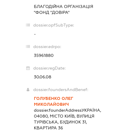
БЛАГОДІЙНА ОРГАНІЗАЦІЯ
"ФОНД "ДОВІРА"
dossier.opfSubType:
-
dossier.edrpo:
35961880
dossier.regDate:
30.06.08
dossier.foundersAndBenef:
ГОЛУБЕНКО ОЛЕГ
МИКОЛАЙОВИЧ
dossier.founderAddress
УКРАЇНА,
04080, МІСТО КИЇВ, ВУЛИЦЯ
ТУРІВСЬКА, БУДИНОК 31,
КВАРТИРА 36