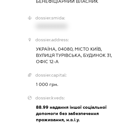
БЕНЕФІЦІАРНИЙ ВЛАСНИК
dossier.smida:
XXXXXXXXXX
dossier.address:
УКРАЇНА, 04080, МІСТО КИЇВ,
ВУЛИЦЯ ТУРІВСЬКА, БУДИНОК 31,
ОФІС 12-А
dossier.capital:
1 000 грн.
dossier.kveds:
88.99
надання іншої соціальної
допомоги без забезпечення
проживання, н.в.і.у.