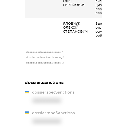
ОЛЕГ
виплати згідно з
СЕРГІЙОВИЧ
цивільно-
правовим
правочинами
ЯЛОВЧУК
Заробітна плата
ОЛЕКСІЙ
отримана за
СТЕПАНОВИЧ
основним місцем
роботи
dossier.declarations.license_1
dossier.declarations.license_2
dossier.declarations.license_3
dossier.sanctions
dossier.specSanctions
XXXXXXXXXX
dossier.rnboSanctions
XXXXXXXXXX