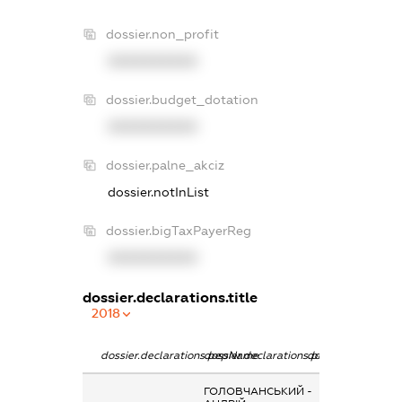
dossier.non_profit
XXXXXXXXXX
dossier.budget_dotation
XXXXXXXXXX
dossier.palne_akciz
dossier.notInList
dossier.bigTaxPayerReg
XXXXXXXXXX
dossier.declarations.title
2018
dossier.declarations.pepName
dossier.declarations.personName
dossier.declaratio
ГОЛОВЧАНСЬКИЙ
-