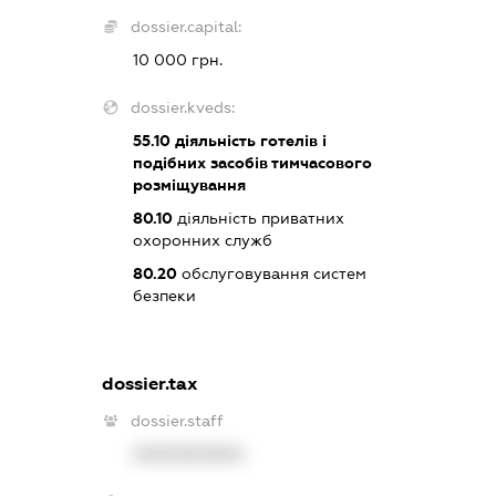
dossier.capital:
10 000 грн.
dossier.kveds:
55.10
діяльність готелів і
подібних засобів тимчасового
розміщування
80.10
діяльність приватних
охоронних служб
80.20
обслуговування систем
безпеки
dossier.tax
dossier.staff
XXXXXXXXXX