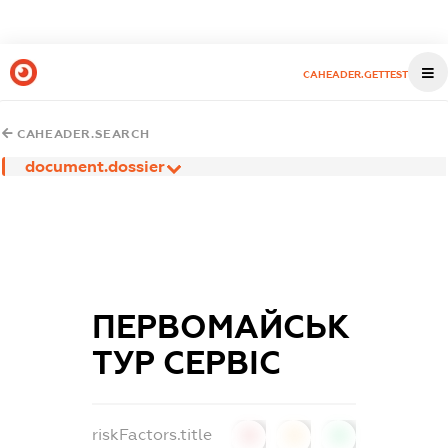
CAHEADER.GETTEST
CAHEADER.SEARCH
document.dossier
ПЕРВОМАЙСЬК
ТУР СЕРВІС
riskFactors.title
0
0
0