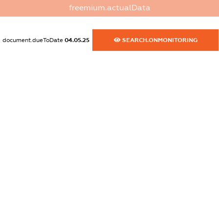
freemium.actualData
XXXXXXXXXX
dossier.commercial_info.website
document.dueToDate
04.05.25
SEARCH.ONMONITORING
XXXXXXXXXX
dossier.commercial_info.activity
XXXXXXXXXX
freemium.exampleText_1
freemium.exampleText_2
freemium.anonymousPerSearch2
FREEMIUM.DETAILS
FREEMIUM.REGISTER