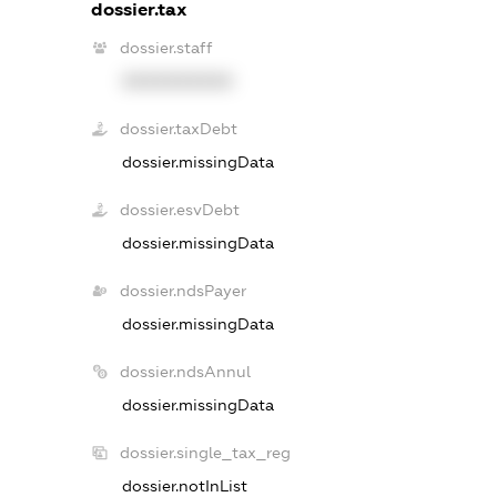
dossier.tax
dossier.staff
XXXXXXXXXX
dossier.taxDebt
dossier.missingData
dossier.esvDebt
dossier.missingData
dossier.ndsPayer
dossier.missingData
dossier.ndsAnnul
dossier.missingData
dossier.single_tax_reg
dossier.notInList