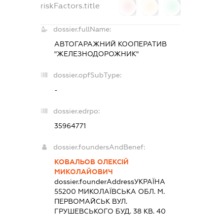
riskFactors.title
0
0
0
dossier.fullName:
АВТОГАРАЖНИЙ КООПЕРАТИВ
"ЖЕЛЕЗНОДОРОЖНИК"
dossier.opfSubType:
-
dossier.edrpo:
35964771
dossier.foundersAndBenef:
КОВАЛЬОВ ОЛЕКСІЙ
МИКОЛАЙОВИЧ
dossier.founderAddress
УКРАЇНА
55200 МИКОЛАЇВСЬКА ОБЛ. М.
ПЕРВОМАЙСЬК ВУЛ.
ГРУШЕВСЬКОГО БУД. 38 КВ. 40