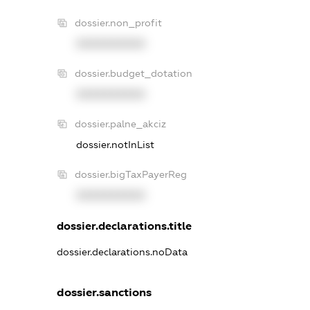
dossier.non_profit
XXXXXXXXXX
dossier.budget_dotation
XXXXXXXXXX
dossier.palne_akciz
dossier.notInList
dossier.bigTaxPayerReg
XXXXXXXXXX
dossier.declarations.title
dossier.declarations.noData
dossier.sanctions