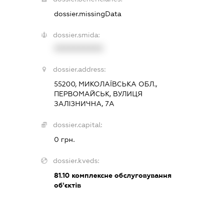
dossier.missingData
dossier.smida:
XXXXXXXXXX
dossier.address:
55200, МИКОЛАЇВСЬКА ОБЛ.,
ПЕРВОМАЙСЬК, ВУЛИЦЯ
ЗАЛІЗНИЧНА, 7А
dossier.capital:
0 грн.
dossier.kveds:
81.10
комплексне обслуговування
об'єктів