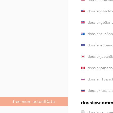
dossier.ofacN
dossier.gbSanc
dossier.ausSan
dossier.euSanc
dossier.japanS
dossier.canad
dossier.rfSanc
dossier.russian
freemium.actualData
dossier.comme
dossier.commer