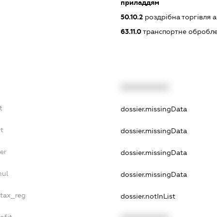
приладдям
50.10.2
роздрібна торгівля 
63.11.0
транспортне обробле
XXXXXXXXXX
t
dossier.missingData
t
dossier.missingData
er
dossier.missingData
nul
dossier.missingData
_tax_reg
dossier.notInList