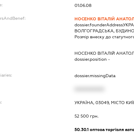
e:
01.06.08
ersAndBenef:
НОСЕНКО ВІТАЛІЙ АНАТО
dossier.founderAddress
УКРА
ВОЛГОГРАДСЬКА, БУДИНОК
Розмір внеску до статутног
НОСЕНКО ВІТАЛІЙ АНАТО
dossier.position -
iaries:
dossier.missingData
XXXXXXXXXX
:
УКРАЇНА, 03049, МІСТО КИ
52 500 грн.
50.30.1
оптова торгівля авт