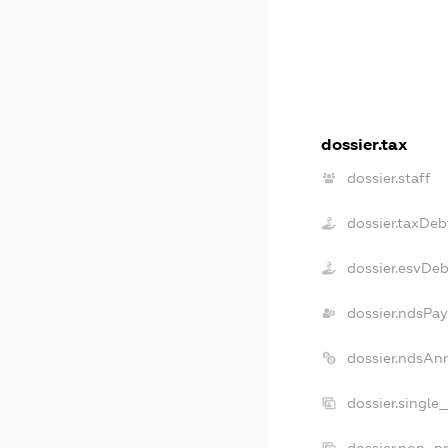
dossier.tax
dossier.staff
dossier.taxDeb
dossier.esvDeb
dossier.ndsPay
dossier.ndsAn
dossier.single