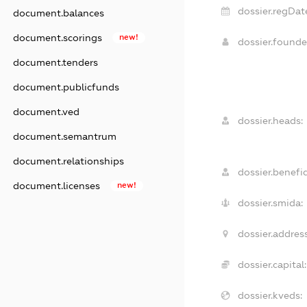
dossier.regDat
document.balances
document.scorings
new!
dossier.found
document.tenders
document.publicfunds
document.ved
dossier.heads:
document.semantrum
document.relationships
dossier.benefic
document.licenses
new!
dossier.smida:
dossier.address
dossier.capital:
dossier.kveds: