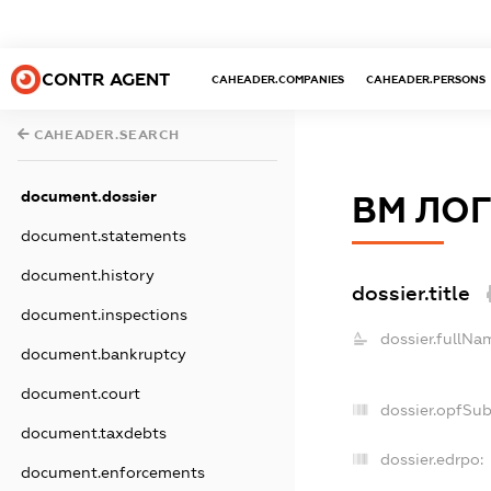
CONTR AGENT
CAHEADER.COMPANIES
CAHEADER.PERSONS
CAHEADER.SEARCH
document.dossier
ВМ ЛОГ
document.statements
document.history
dossier.title
document.inspections
dossier.fullNa
document.bankruptcy
document.court
dossier.opfSu
document.taxdebts
dossier.edrpo:
document.enforcements