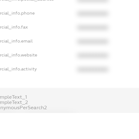
rcial_info.phone
XXXXXXXXXX
cial_info.fax
XXXXXXXXXX
cial_info.email
XXXXXXXXXX
cial_info.website
XXXXXXXXXX
cial_info.activity
XXXXXXXXXX
mpleText_1
ampleText_2
onymousPerSearch2
ETAILS
FREEMIUM.REGISTER