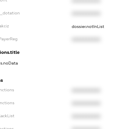
ofit
XXXXXXXXXX
t_dotation
XXXXXXXXXX
akciz
dossier.notInList
xPayerReg
XXXXXXXXXX
ions.title
ns.noData
ns
nctions
XXXXXXXXXX
nctions
XXXXXXXXXX
ackList
XXXXXXXXXX
nctions