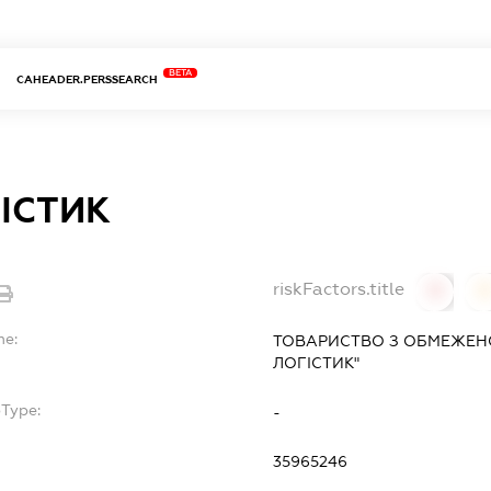
BETA
CAHEADER.PERSSEARCH
ІСТИК
riskFactors.title
0
0
me:
ТОВАРИСТВО З ОБМЕЖЕН
ЛОГІСТИК"
bType:
-
35965246