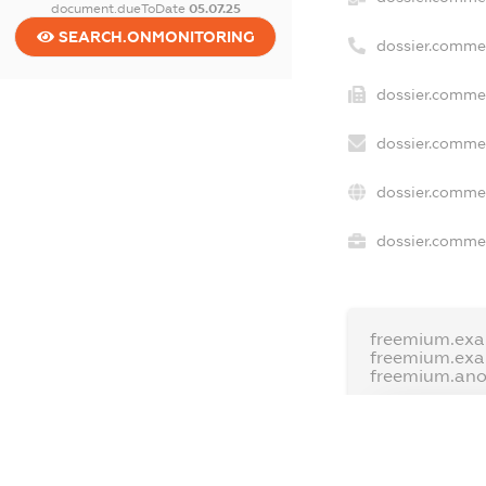
document.dueToDate
05.07.25
SEARCH.ONMONITORING
dossier.comme
dossier.commer
dossier.commer
dossier.commer
dossier.commer
freemium.exa
freemium.ex
freemium.an
FREEMIUM.D