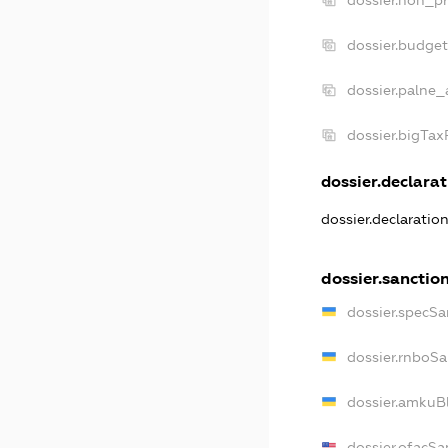
dossier.non_pr
dossier.budge
dossier.palne_
dossier.bigTa
dossier.declarat
dossier.declaratio
dossier.sanctio
dossier.specSa
dossier.rnboSa
dossier.amkuBl
dossier.ofacSa