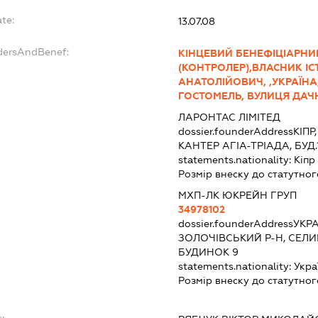
te:
13.07.08
ndersAndBenef:
КІНЦЕВИЙ БЕНЕФІЦІАРНИ
(КОНТРОЛЕР),ВЛАСНИК ІС
АНАТОЛІЙОВИЧ, ,УКРАЇНА
ГОСТОМЕЛЬ, ВУЛИЦЯ ДАЧН
ЛАРОНТАС ЛІМІТЕД
dossier.founderAddress
КІПР
КАНТЕР АГІА-ТРІАДА, БУД.1
statements.nationality:
Кіпр
Розмір внеску до статутног
МХП-ЛК ЮКРЕЙН ГРУП
34978102
dossier.founderAddress
УКРА
ЗОЛОЧІВСЬКИЙ Р-Н, СЕЛИ
БУДИНОК 9
statements.nationality:
Укра
Розмір внеску до статутног