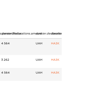
ns.personStatus
dossier.declarations.amount
dossier.declarations.currency
dossier.declarations.source
4 564
UAH
НАЗК
3 262
UAH
НАЗК
4 564
UAH
НАЗК