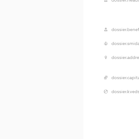
dossier.heads
dossier.benef
dossier.smida
dossier.addre
dossier.capita
dossier.kveds