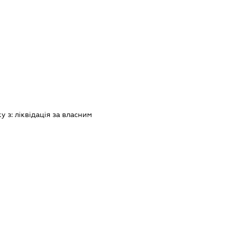
ку з:
лiквiдацiя за власним