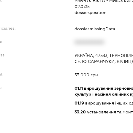
:
РЯБЧУК ВІКТОР МИКОЛАЙ
02.07.15
dossier.position -
iciaries:
dossier.missingData
:
XXXXXXXXXX
ss:
УКРАЇНА, 47533, ТЕРНОПІ
СЕЛО САРАНЧУКИ, ВУЛИЦ
l:
53 000 грн.
:
01.11
вирощування зернових 
культур і насіння олійних 
01.19
вирощування інших одн
33.20
установлення та монт