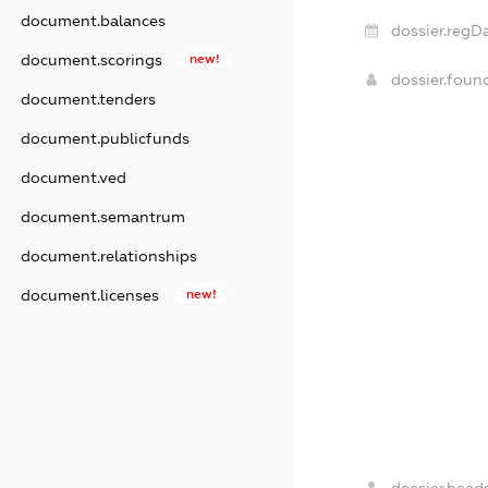
document.balances
dossier.regDa
document.scorings
new!
dossier.fou
document.tenders
document.publicfunds
document.ved
document.semantrum
document.relationships
document.licenses
new!