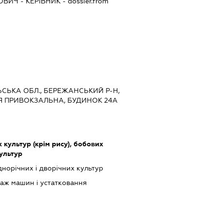
ОВИЧ
-
КЕРІВНИК
- dossier.from
ЛЬСЬКА ОБЛ., БЕРЕЖАНСЬКИЙ Р-Н,
Я ПРИВОКЗАЛЬНА, БУДИНОК 24А
культур (крім рису), бобових
культур
орічних і дворічних культур
аж машин і устатковання