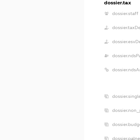
dossier.tax
dossier.staff
dossier.taxD
dossier.esvD
dossier.ndsP
dossier.ndsA
dossier.sing
dossier.non_
dossier.budg
dossier.paln