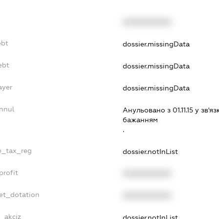
XXXXXXXXXX
ebt
dossier.missingData
ebt
dossier.missingData
ayer
dossier.missingData
nnul
Анульовано з 01.11.15 у зв'яз
бажанням
.
le_tax_reg
dossier.notInList
profit
XXXXXXXXXX
et_dotation
XXXXXXXXXX
e_akciz
dossier.notInList