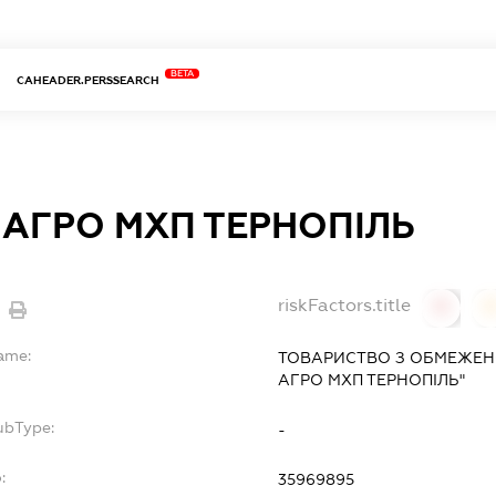
BETA
CAHEADER.PERSSEARCH
-АГРО МХП ТЕРНОПІЛЬ
riskFactors.title
0
Name:
ТОВАРИСТВО З ОБМЕЖЕНО
АГРО МХП ТЕРНОПІЛЬ"
ubType:
-
:
35969895