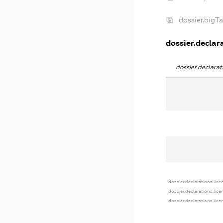
dossier.bigT
dossier.declara
dossier.declara
dossier.declarations.lice
dossier.declarations.lic
dossier.declarations.lic