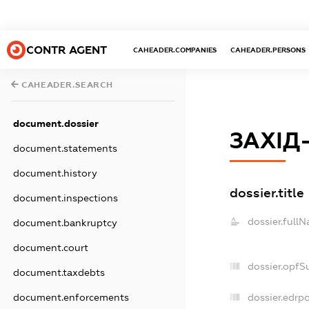
CONTR AGENT
CAHEADER.COMPANIES
CAHEADER.PERSONS
CAHEADER.SEARCH
document.dossier
ЗАХІД
document.statements
document.history
dossier.title
document.inspections
dossier.full
document.bankruptcy
document.court
dossier.opfS
document.taxdebts
document.enforcements
dossier.edrpo