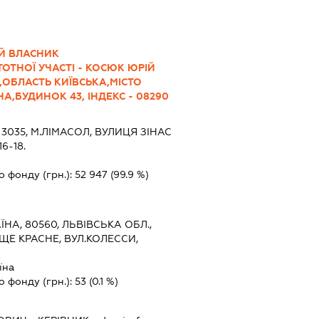
Й ВЛАСНИК
ТОТНОЇ УЧАСТІ - КОСЮК ЮРІЙ
,ОБЛАСТЬ КИЇВСЬКА,МІСТО
А,БУДИНОК 43, ІНДЕКС - 08290
, 3035, М.ЛІМАСОЛ, ВУЛИЦЯ ЗІНАС
6-18.
о фонду (грн.):
52 947
(99.9 %)
ЇНА, 80560, ЛЬВІВСЬКА ОБЛ.,
ЩЕ КРАСНЕ, ВУЛ.КОЛЕССИ,
їна
о фонду (грн.):
53
(0.1 %)