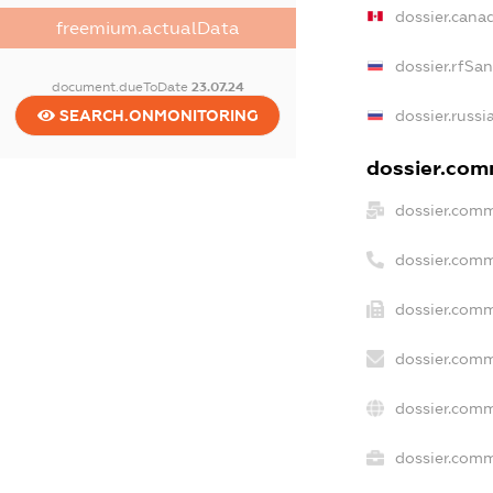
dossier.cana
freemium.actualData
dossier.rfSa
document.dueToDate
23.07.24
SEARCH.ONMONITORING
dossier.russi
dossier.comm
dossier.comm
dossier.comm
dossier.comm
dossier.comm
dossier.comm
dossier.comm