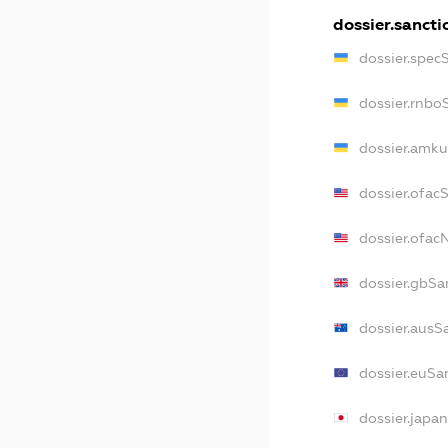
dossier.sancti
dossier.spec
dossier.rnbo
dossier.amku
dossier.ofac
dossier.ofa
dossier.gbSa
dossier.ausS
dossier.euSa
dossier.japa