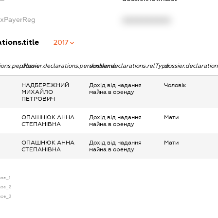
axPayerReg
XXXXXXXXXX
tions.title
2017
tions.pepName
dossier.declarations.personName
dossier.declarations.relType
dossier.declaratio
НАДБЕРЕЖНИЙ
Дохід від надання
Чоловік
МИХАЙЛО
майна в оренду
ПЕТРОВИЧ
ОПАШНЮК АННА
Дохід від надання
Мати
СТЕПАНІВНА
майна в оренду
ОПАШНЮК АННА
Дохід від надання
Мати
СТЕПАНІВНА
майна в оренду
nse_1
ense_2
ense_3