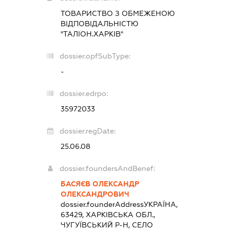
ТОВАРИСТВО З ОБМЕЖЕНОЮ
ВІДПОВІДАЛЬНІСТЮ
"ТАЛІОН.ХАРКІВ"
dossier.opfSubType:
-
dossier.edrpo:
35972033
dossier.regDate:
25.06.08
dossier.foundersAndBenef:
БАСЯЄВ ОЛЕКСАНДР
ОЛЕКСАНДРОВИЧ
dossier.founderAddress
УКРАЇНА,
63429, ХАРКІВСЬКА ОБЛ.,
ЧУГУЇВСЬКИЙ Р-Н, СЕЛО