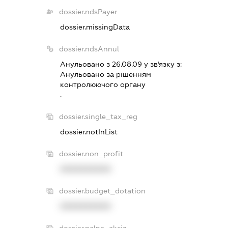
dossier.ndsPayer
dossier.missingData
dossier.ndsAnnul
Анульовано з 26.08.09 у зв'язку з:
Анульовано за рiшенням
контролюючого органу
.
dossier.single_tax_reg
dossier.notInList
dossier.non_profit
XXXXXXXXXX
dossier.budget_dotation
XXXXXXXXXX
dossier.palne_akciz