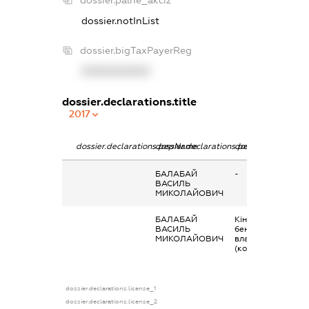
dossier.notInList
dossier.bigTaxPayerReg
XXXXXXXXXX
dossier.declarations.title
2017
dossier.declarations.pepName
dossier.declarations.personName
dossier.declaratio
БАЛАБАЙ
-
ВАСИЛЬ
МИКОЛАЙОВИЧ
БАЛАБАЙ
Кінцевий
ВАСИЛЬ
бенефіціарний
МИКОЛАЙОВИЧ
власник
(контролер)
dossier.declarations.license_1
dossier.declarations.license_2