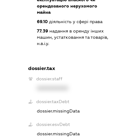
орендованого нерухомого
майна
69.10
діяльність у сфері права
77.39
надання в оренду інших
машин, устатковання та товарів,
н.в.і.у.
dossier.tax
dossier.staff
XXXXXXXXXX
dossier.taxDebt
dossier.missingData
dossier.esvDebt
dossier.missingData