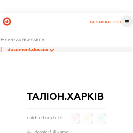
CAHEADER.GETTEST
CAHEADER.SEARCH
document.dossier
ТАЛІОН.ХАРКІВ
riskFactors.title
0
0
0
dossier.fullName: