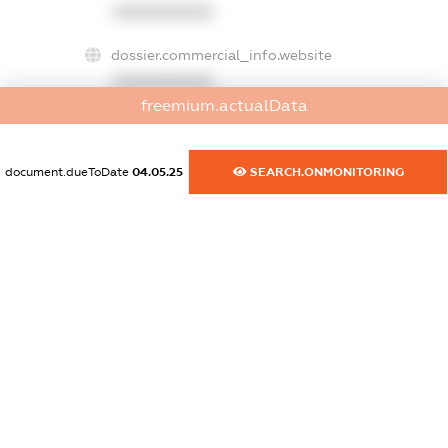
XXXXXXXXXX
dossier.commercial_info.website
XXXXXXXXXX
freemium.actualData
dossier.commercial_info.activity
XXXXXXXXXX
document.dueToDate
04.05.25
SEARCH.ONMONITORING
freemium.exampleText_1
freemium.exampleText_2
freemium.anonymousPerSearch2
FREEMIUM.DETAILS
FREEMIUM.REGISTER