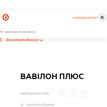
CAHEADER.GETTEST
CAHEADER.SEARCH
document.dossier
ВАВІЛОН ПЛЮС
riskFactors.title
0
0
0
dossier.fullName: