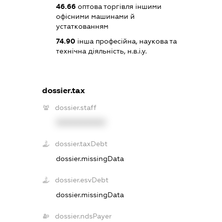
46.66
оптова торгівля іншими
офісними машинами й
устаткованням
74.90
інша професійна, наукова та
технічна діяльність, н.в.і.у.
dossier.tax
dossier.staff
XXXXXXXXXX
dossier.taxDebt
dossier.missingData
dossier.esvDebt
dossier.missingData
dossier.ndsPayer