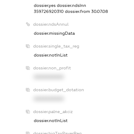
dossier.yes
dossier.ndsInn
359726920310
dossier.from 30.07.08
dossier.ndsAnnul
dossier.missingData
dossier.single_tax_reg
dossier.notInList
dossier.non_profit
XXXXXXXXXX
dossier.budget_dotation
XXXXXXXXXX
dossier.palne_akciz
dossier.notInList
dossier.bigTaxPayerReg