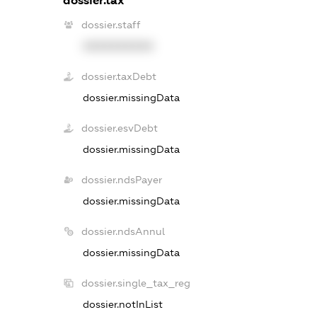
dossier.tax
dossier.staff
XXXXXXXXXX
dossier.taxDebt
dossier.missingData
dossier.esvDebt
dossier.missingData
dossier.ndsPayer
dossier.missingData
dossier.ndsAnnul
dossier.missingData
dossier.single_tax_reg
dossier.notInList