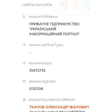
riskFactors.title
0
0
0
dossier.fullName:
ПРИВАТНЕ ПІДПРИЄМСТВО
"УКРАЇНСЬКИЙ
ІНФОРМАЦІЙНИЙ ПОРТАЛ"
dossier.opfSubType:
-
dossier.edrpo:
35972735
dossier.regDate:
07.07.08
dossier.foundersAndBenef:
ТКАЧОВ ОЛЕКСАНДР ІВАНОВИЧ