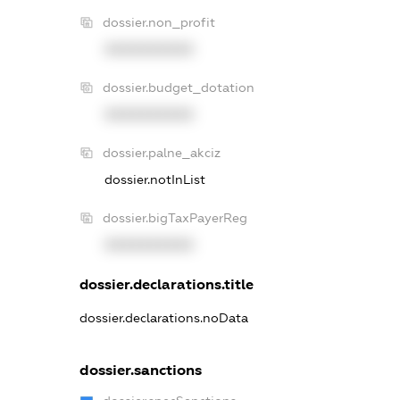
dossier.non_profit
XXXXXXXXXX
dossier.budget_dotation
XXXXXXXXXX
dossier.palne_akciz
dossier.notInList
dossier.bigTaxPayerReg
XXXXXXXXXX
dossier.declarations.title
dossier.declarations.noData
dossier.sanctions