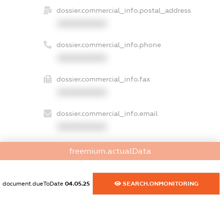
dossier.commercial_info.postal_address
XXXXXXXXXX
dossier.commercial_info.phone
XXXXXXXXXX
dossier.commercial_info.fax
XXXXXXXXXX
dossier.commercial_info.email
XXXXXXXXXX
dossier.commercial_info.website
freemium.actualData
XXXXXXXXXX
dossier.commercial_info.activity
document.dueToDate
04.05.25
SEARCH.ONMONITORING
XXXXXXXXXX