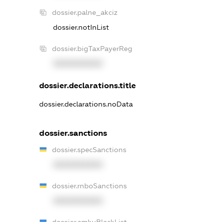
dossier.palne_akciz
dossier.notInList
dossier.bigTaxPayerReg
XXXXXXXXXX
dossier.declarations.title
dossier.declarations.noData
dossier.sanctions
dossier.specSanctions
XXXXXXXXXX
dossier.rnboSanctions
XXXXXXXXXX