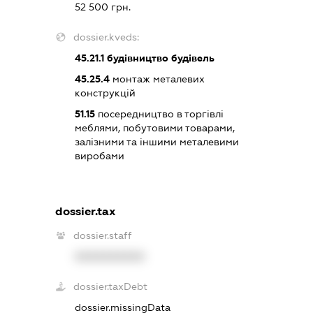
52 500 грн.
dossier.kveds:
45.21.1
будівництво будівель
45.25.4
монтаж металевих
конструкцій
51.15
посередництво в торгівлі
меблями, побутовими товарами,
залізними та іншими металевими
виробами
dossier.tax
dossier.staff
XXXXXXXXXX
dossier.taxDebt
dossier.missingData