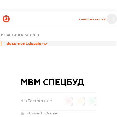
CAHEADER.GETTEST
CAHEADER.SEARCH
document.dossier
МВМ СПЕЦБУД
riskFactors.title
0
0
0
dossier.fullName: