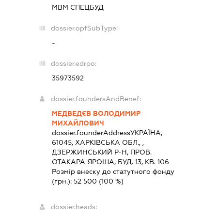
МВМ СПЕЦБУД
dossier.opfSubType:
-
dossier.edrpo:
35973592
dossier.foundersAndBenef:
МЕДВЕДЄВ ВОЛОДИМИР
МИХАЙЛОВИЧ
dossier.founderAddress
УКРАЇНА,
61045, ХАРКIВСЬКА ОБЛ., ,
ДЗЕРЖИНСЬКИЙ Р-Н, ПРОВ.
ОТАКАРА ЯРОША, БУД. 13, КВ. 106
Розмір внеску до статутного фонду
(грн.):
52 500
(100 %)
dossier.heads: