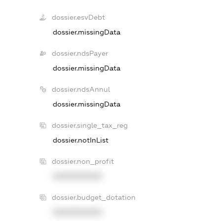
dossier.esvDebt
dossier.missingData
dossier.ndsPayer
dossier.missingData
dossier.ndsAnnul
dossier.missingData
dossier.single_tax_reg
dossier.notInList
dossier.non_profit
XXXXXXXXXX
dossier.budget_dotation
XXXXXXXXXX