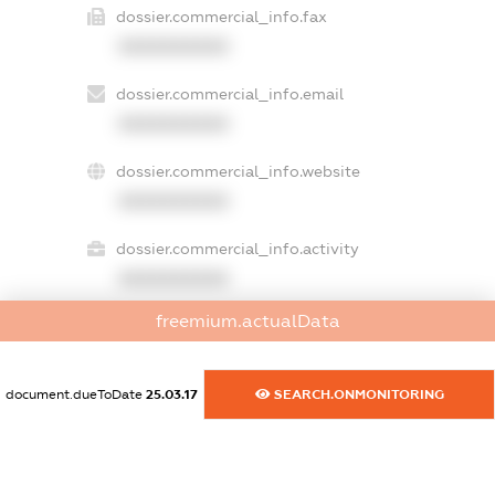
dossier.commercial_info.fax
XXXXXXXXXX
dossier.commercial_info.email
XXXXXXXXXX
dossier.commercial_info.website
XXXXXXXXXX
dossier.commercial_info.activity
XXXXXXXXXX
freemium.actualData
freemium.exampleText_1
freemium.exampleText_2
document.dueToDate
25.03.17
SEARCH.ONMONITORING
freemium.anonymousPerSearch2
FREEMIUM.DETAILS
FREEMIUM.REGISTER