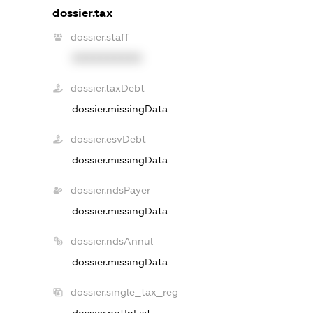
dossier.tax
dossier.staff
XXXXXXXXXX
dossier.taxDebt
dossier.missingData
dossier.esvDebt
dossier.missingData
dossier.ndsPayer
dossier.missingData
dossier.ndsAnnul
dossier.missingData
dossier.single_tax_reg
dossier.notInList