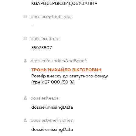
КВАРЦСЕРВІСВИДОБУВАННЯ
dossier.opfSubType:
-
dossier.edrpo:
35973807
dossier.foundersAndBenef:
ТРОНЬ МИХАЙЛО ВІКТОРОВИЧ
Розмір внеску до статутного фонду
(грн.):
27 000
(50 %)
dossier.heads:
dossier.missingData
dossier.beneficiaries:
dossier.missingData