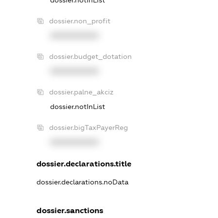
dossier.non_profit
XXXXXXXXXX
dossier.budget_dotation
XXXXXXXXXX
dossier.palne_akciz
dossier.notInList
dossier.bigTaxPayerReg
XXXXXXXXXX
dossier.declarations.title
dossier.declarations.noData
dossier.sanctions