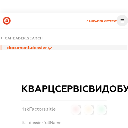
CAHEADER.GETTEST
CAHEADER.SEARCH
document.dossier
КВАРЦСЕРВІСВИДОБ
riskFactors.title
0
0
0
dossier.fullName: