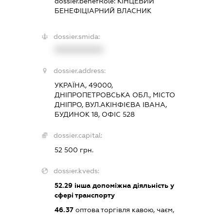
dossier.benefRole:
КІНЦЕВИЙ
БЕНЕФІЦІАРНИЙ ВЛАСНИК
dossier.smida:
XXXXXXXXXX
dossier.address:
УКРАЇНА, 49000,
ДНІПРОПЕТРОВСЬКА ОБЛ., МІСТО
ДНІПРО, ВУЛ.АКІНФІЄВА ІВАНА,
БУДИНОК 18, ОФІС 528
dossier.capital:
52 500 грн.
dossier.kveds:
52.29
інша допоміжна діяльність у
сфері транспорту
46.37
оптова торгівля кавою, чаєм,