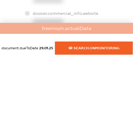
XXXXXXXXXX
dossier.commercial_info.website
XXXXXXXXXX
freemium.actualData
dossier.commercial_info.activity
XXXXXXXXXX
document.dueToDate
29.01.25
SEARCH.ONMONITORING
freemium.exampleText_1
freemium.exampleText_2
freemium.anonymousPerSearch2
FREEMIUM.DETAILS
FREEMIUM.REGISTER