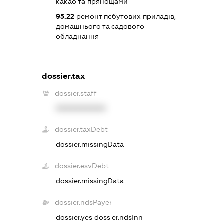
какао та прянощами
95.22
ремонт побутових приладів,
домашнього та садового
обладнання
dossier.tax
dossier.staff
XXXXXXXXXX
dossier.taxDebt
dossier.missingData
dossier.esvDebt
dossier.missingData
dossier.ndsPayer
dossier.yes
dossier.ndsInn