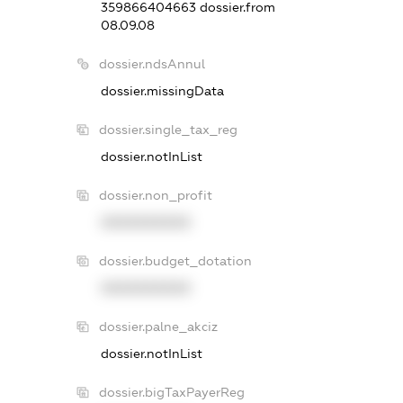
359866404663
dossier.from
08.09.08
dossier.ndsAnnul
dossier.missingData
dossier.single_tax_reg
dossier.notInList
dossier.non_profit
XXXXXXXXXX
dossier.budget_dotation
XXXXXXXXXX
dossier.palne_akciz
dossier.notInList
dossier.bigTaxPayerReg