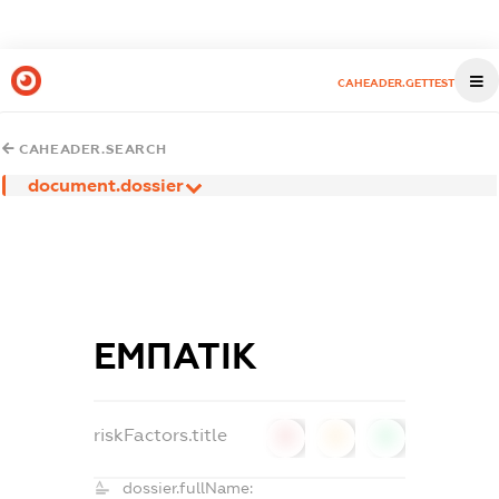
CAHEADER.GETTEST
CAHEADER.SEARCH
document.dossier
ЕМПАТІК
riskFactors.title
0
0
0
dossier.fullName: