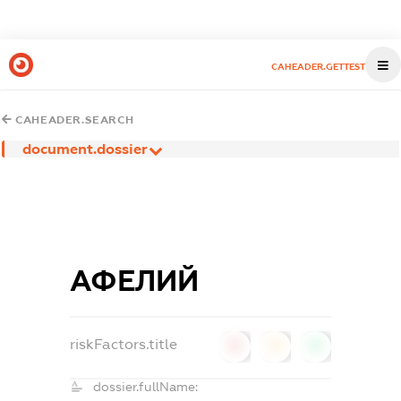
CAHEADER.GETTEST
CAHEADER.SEARCH
document.dossier
АФЕЛИЙ
riskFactors.title
0
0
0
dossier.fullName: