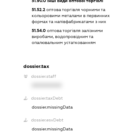
51.90.0
інші види оптової торгівлі
51.52.2
оптова торгівля чорними та
кольоровими металами в первинних
формах та напівфабрикатами з них
51.54.0
оптова торгівля залізними
виробами, водопровідним та
опалювальним устаткованням
dossier.tax
dossier.staff
XXXXXXXXXX
dossier.taxDebt
dossier.missingData
dossier.esvDebt
dossier.missingData