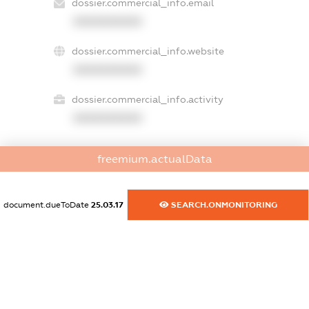
dossier.commercial_info.email
XXXXXXXXXX
dossier.commercial_info.website
XXXXXXXXXX
dossier.commercial_info.activity
XXXXXXXXXX
freemium.actualData
freemium.exampleText_1
freemium.exampleText_2
freemium.anonymousPerSearch2
document.dueToDate
25.03.17
SEARCH.ONMONITORING
FREEMIUM.DETAILS
FREEMIUM.REGISTER