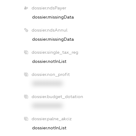
dossier.ndsPayer
dossier.missingData
dossier.ndsAnnul
dossier.missingData
dossier.single_tax_reg
dossier.notInList
dossier.non_profit
XXXXXXXXXX
dossier.budget_dotation
XXXXXXXXXX
dossier.palne_akciz
dossier.notInList