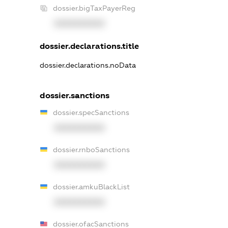
dossier.bigTaxPayerReg
XXXXXXXXXX
dossier.declarations.title
dossier.declarations.noData
dossier.sanctions
dossier.specSanctions
XXXXXXXXXX
dossier.rnboSanctions
XXXXXXXXXX
dossier.amkuBlackList
XXXXXXXXXX
dossier.ofacSanctions