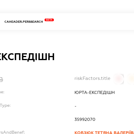
BETA
CAHEADER.PERSSEARCH
ЕКСПЕДІШН
riskFactors.title
0
0
me:
ЮРТА-ЕКСПЕДІШН
Type:
-
35992070
ersAndBenef:
КОБЗЮК ТЕТЯНА ВАЛЕРІЇ