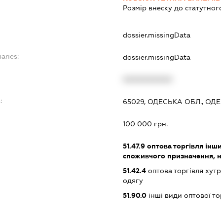
Розмір внеску до статутног
dossier.missingData
aries:
dossier.missingData
XXXXXXXXXX
:
65029, ОДЕСЬКА ОБЛ., ОДЕ
100 000 грн.
51.47.9
оптова торгівля ін
споживчого призначення, н. в
51.42.4
оптова торгівля хут
одягу
51.90.0
інші види оптової то