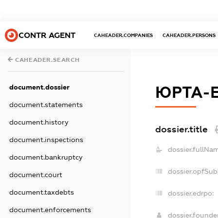
CONTR AGENT
CAHEADER.COMPANIES
CAHEADER.PERSONS
CAHEADER.SEARCH
document.dossier
ЮРТА-
document.statements
document.history
dossier.title
document.inspections
dossier.fullNa
document.bankruptcy
dossier.opfSub
document.court
document.taxdebts
dossier.edrpo:
document.enforcements
dossier.found