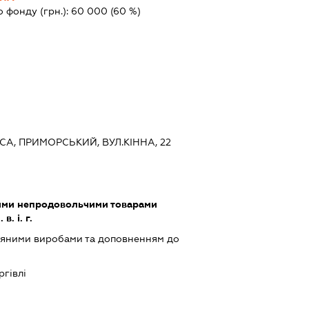
о фонду (грн.):
60 000
(60 %)
СА, ПРИМОРСЬКИЙ, ВУЛ.КІННА, 22
шими непродовольчими товарами
. і. г.
ряними виробами та доповненням до
ргівлі