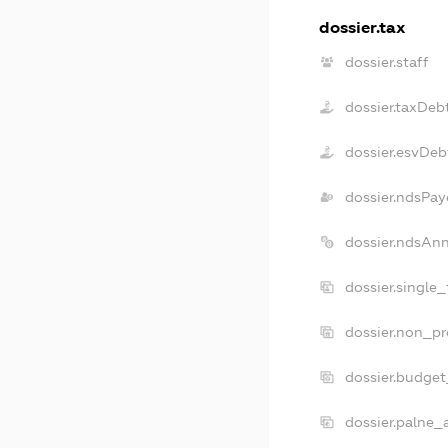
dossier.tax
dossier.staff
dossier.taxDeb
dossier.esvDeb
dossier.ndsPay
dossier.ndsAn
dossier.single
dossier.non_pr
dossier.budge
dossier.palne_