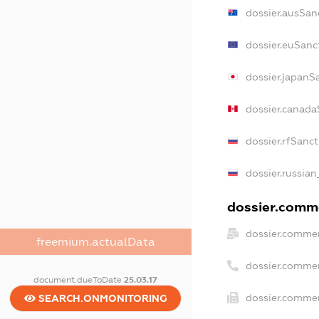
dossier.ausSan
dossier.euSanc
dossier.japanS
dossier.canada
dossier.rfSanc
dossier.russian
dossier.comme
dossier.commer
freemium.actualData
dossier.comme
document.dueToDate
25.03.17
dossier.commer
SEARCH.ONMONITORING