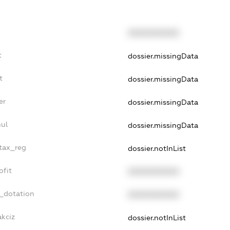
XXXXXXXXXX
t
dossier.missingData
t
dossier.missingData
er
dossier.missingData
nul
dossier.missingData
_tax_reg
dossier.notInList
ofit
XXXXXXXXXX
t_dotation
XXXXXXXXXX
akciz
dossier.notInList