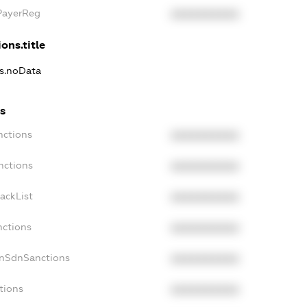
xPayerReg
XXXXXXXXXX
ons.title
ns.noData
ns
nctions
XXXXXXXXXX
nctions
XXXXXXXXXX
ackList
XXXXXXXXXX
nctions
XXXXXXXXXX
onSdnSanctions
XXXXXXXXXX
tions
XXXXXXXXXX