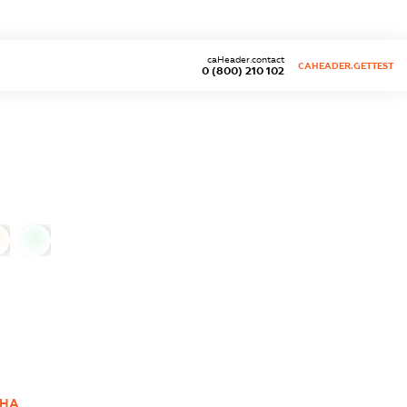
caHeader.contact
CAHEADER.GETTEST
0 (800) 210 102
0
ВНА