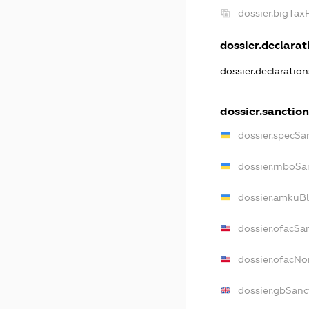
dossier.bigTa
dossier.declarati
dossier.declaratio
dossier.sanctio
dossier.specSa
dossier.rnboSa
dossier.amkuBl
dossier.ofacSa
dossier.ofacN
dossier.gbSanc