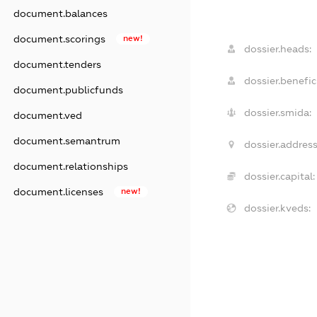
document.balances
document.scorings
new!
dossier.heads:
document.tenders
dossier.benefici
document.publicfunds
dossier.smida:
document.ved
document.semantrum
dossier.address
document.relationships
dossier.capital:
document.licenses
new!
dossier.kveds: