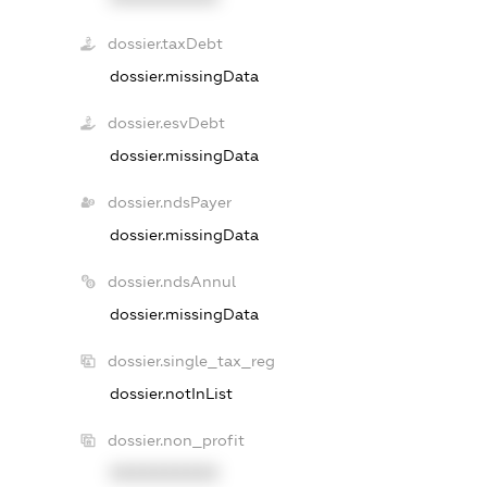
dossier.taxDebt
dossier.missingData
dossier.esvDebt
dossier.missingData
dossier.ndsPayer
dossier.missingData
dossier.ndsAnnul
dossier.missingData
dossier.single_tax_reg
dossier.notInList
dossier.non_profit
XXXXXXXXXX