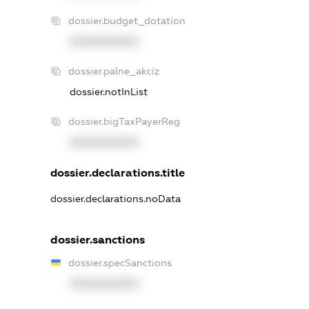
dossier.budget_dotation
XXXXXXXXXX
dossier.palne_akciz
dossier.notInList
dossier.bigTaxPayerReg
XXXXXXXXXX
dossier.declarations.title
dossier.declarations.noData
dossier.sanctions
dossier.specSanctions
XXXXXXXXXX