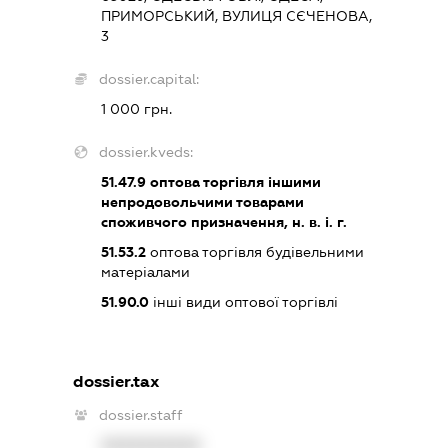
ПРИМОРСЬКИЙ, ВУЛИЦЯ СЄЧЕНОВА,
3
dossier.capital:
1 000 грн.
dossier.kveds:
51.47.9
оптова торгівля іншими
непродовольчими товарами
споживчого призначення, н. в. і. г.
51.53.2
оптова торгівля будівельними
матеріалами
51.90.0
інші види оптової торгівлі
dossier.tax
dossier.staff
XXXXXXXXXX