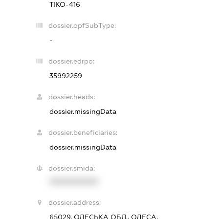
ТІКО-416
dossier.opfSubType:
-
dossier.edrpo:
35992259
dossier.heads:
dossier.missingData
dossier.beneficiaries:
dossier.missingData
dossier.smida:
XXXXXXXXXX
dossier.address:
65029, ОДЕСЬКА ОБЛ., ОДЕСА,