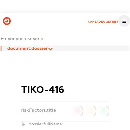
CAHEADER.GETTEST
CAHEADER.SEARCH
document.dossier
ТІКО-416
riskFactors.title
0
0
0
dossier.fullName: