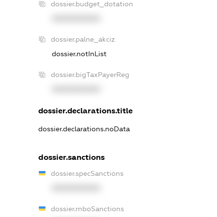
dossier.budget_dotation
XXXXXXXXXX
dossier.palne_akciz
dossier.notInList
dossier.bigTaxPayerReg
XXXXXXXXXX
dossier.declarations.title
dossier.declarations.noData
dossier.sanctions
dossier.specSanctions
XXXXXXXXXX
dossier.rnboSanctions