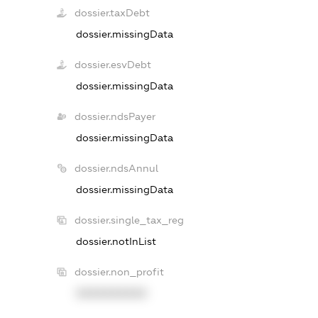
dossier.taxDebt
dossier.missingData
dossier.esvDebt
dossier.missingData
dossier.ndsPayer
dossier.missingData
dossier.ndsAnnul
dossier.missingData
dossier.single_tax_reg
dossier.notInList
dossier.non_profit
XXXXXXXXXX