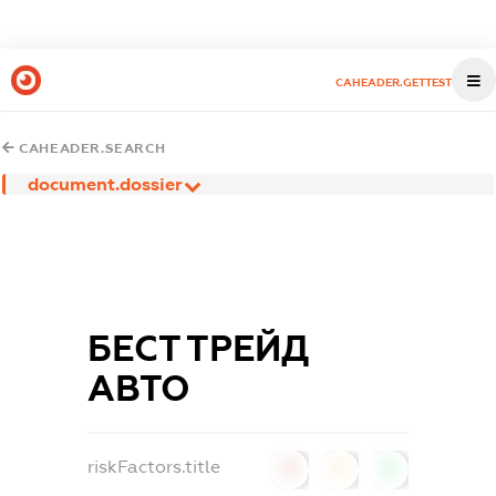
CAHEADER.GETTEST
CAHEADER.SEARCH
document.dossier
БЕСТ ТРЕЙД
АВТО
riskFactors.title
0
0
0