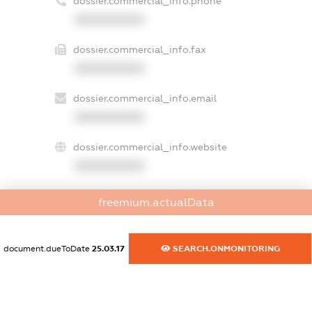
dossier.commercial_info.phone
XXXXXXXXXX
dossier.commercial_info.fax
XXXXXXXXXX
dossier.commercial_info.email
XXXXXXXXXX
dossier.commercial_info.website
XXXXXXXXXX
dossier.commercial_info.activity
freemium.actualData
XXXXXXXXXX
document.dueToDate
25.03.17
SEARCH.ONMONITORING
freemium.exampleText_1
freemium.exampleText_2
freemium.anonymousPerSearch2