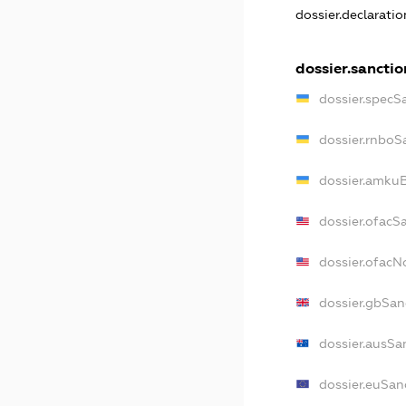
dossier.declarati
dossier.sanctio
dossier.specS
dossier.rnboS
dossier.amkuB
dossier.ofacS
dossier.ofac
dossier.gbSan
dossier.ausSa
dossier.euSan