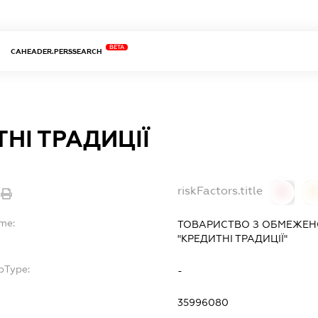
BETA
CAHEADER.PERSSEARCH
НІ ТРАДИЦІЇ
riskFactors.title
0
ame:
ТОВАРИСТВО З ОБМЕЖЕН
"КРЕДИТНІ ТРАДИЦІЇ"
bType:
-
35996080