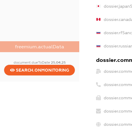
dossier.japan
dossier.canad
dossier.rfSan
dossier.russia
freemium.actualData
dossier.comme
document.dueToDate
25.04.25
SEARCH.ONMONITORING
dossier.comme
dossier.comme
dossier.comme
dossier.comme
dossier.comme