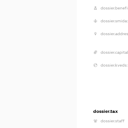
dossier.benefic
dossier.smida:
dossier.addres
dossier.capital
dossier.kveds:
dossier.tax
dossier.staff