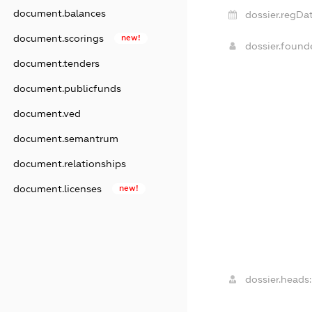
document.balances
dossier.regDat
document.scorings
new!
dossier.foun
document.tenders
document.publicfunds
document.ved
document.semantrum
document.relationships
document.licenses
new!
dossier.heads: