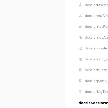
dossier.taxDe
dossier.esvDe
dossier.ndsPa
dossier.ndsAn
dossier.singl
dossier.non_p
dossier.budge
dossier.palne
dossier.bigTa
dossier.declarat