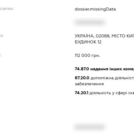
iaries:
dossier.missingData
XXXXXXXXXX
s:
УКРАЇНА, 02088, МІСТО КИ
БУДИНОК 12
:
112 000 грн.
74.87.0
надання інших коме
67.20.0
допоміжна діяльніст
забезпечення
74.20.1
діяльність у сфері і
XXXXXXXXXX