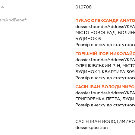
e:
01.07.08
dersAndBenef:
ПУКАС ОЛЕКСАНДР АНАТ
dossier.founderAddress
УКРА
МІСТО НОВОГРАД-ВОЛИНС
БУДИНОК 6
Розмір внеску до статутног
ГОРІШНІЙ ІГОР МИКОЛАЙ
dossier.founderAddress
УКРА
ОЛЕШКІВСЬКИЙ Р-Н, МІС
БУДИНОК 1, КВАРТИРА 309
Розмір внеску до статутног
САСІН ІВАН ВОЛОДИМИР
dossier.founderAddress
УКРА
ГРИГОРЕНКА ПЕТРА, БУДИ
Розмір внеску до статутног
САСІН ІВАН ВОЛОДИМИР
dossier.position -