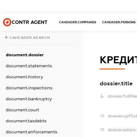
CONTR AGENT
CAHEADER.COMPANIES
CAHEADER.PERSONS
CAHEADER.SEARCH
document.dossier
КРЕДИТ
document.statements
document.history
dossier.title
document.inspections
dossier.fullN
document.bankruptcy
document.court
dossier.opfSu
document.taxdebts
dossier.edrpo:
document.enforcements