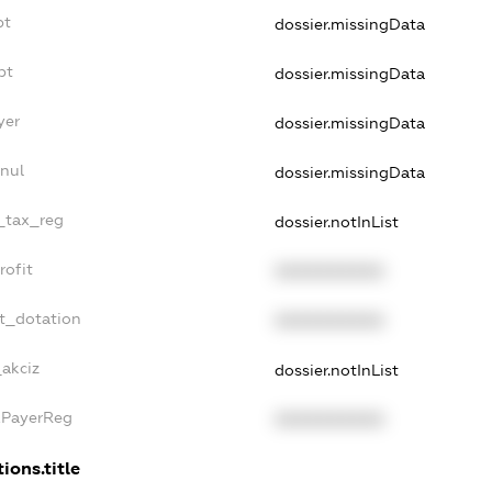
bt
dossier.missingData
bt
dossier.missingData
yer
dossier.missingData
nul
dossier.missingData
e_tax_reg
dossier.notInList
rofit
XXXXXXXXXX
t_dotation
XXXXXXXXXX
_akciz
dossier.notInList
xPayerReg
XXXXXXXXXX
ions.title