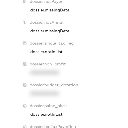
dossier.ndsPayer
dossier.missingData
dossier.ndsAnnul
dossier.missingData
dossier.single_tax_reg
dossier.notInList
dossier.non_profit
XXXXXXXXXX
dossier.budget_dotation
XXXXXXXXXX
dossier.palne_akciz
dossier.notInList
dossier.bigTaxPayerReg