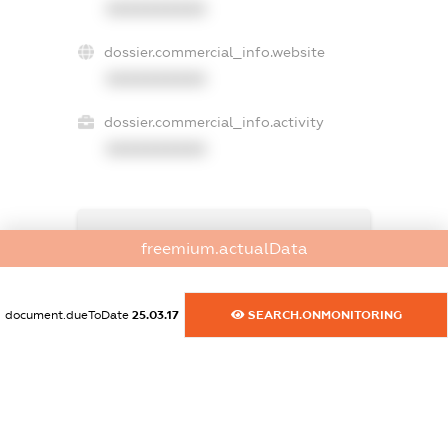
XXXXXXXXXX
dossier.commercial_info.website
XXXXXXXXXX
dossier.commercial_info.activity
XXXXXXXXXX
freemium.exampleText_1
freemium.actualData
freemium.exampleText_2
freemium.anonymousPerSearch2
FREEMIUM.DETAILS
document.dueToDate
25.03.17
SEARCH.ONMONITORING
FREEMIUM.REGISTER