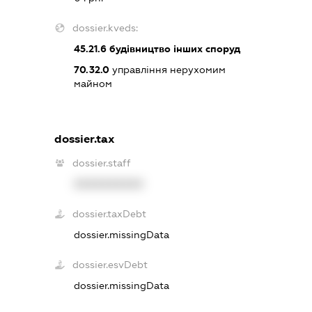
dossier.kveds:
45.21.6
будівництво інших споруд
70.32.0
управління нерухомим
майном
dossier.tax
dossier.staff
XXXXXXXXXX
dossier.taxDebt
dossier.missingData
dossier.esvDebt
dossier.missingData