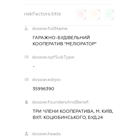
riskFactors.title
0
0
0
dossier.fullName:
ГАРАЖНО-БУДІВЕЛЬНИЙ
КООПЕРАТИВ "МЕЛІОРАТОР"
dossier.opfSubType:
-
dossier.edrpo:
35996390
dossier.foundersAndBenef:
ТРИ ЧЛЕНИ КООПЕРАТИВА, М. КИЇВ,
ВУЛ. КОЦЮБИНСЬКОГО, БУД.24
dossier.heads: