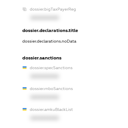
dossier.bigTaxPayerReg
XXXXXXXXXX
dossier.declarations.title
dossier.declarations.noData
dossier.sanctions
dossier.specSanctions
XXXXXXXXXX
dossier.rnboSanctions
XXXXXXXXXX
dossier.amkuBlackList
XXXXXXXXXX