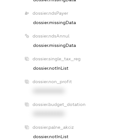
dossier.ndsPayer
dossier.missingData
dossier.ndsAnnul
dossier.missingData
dossier.single_tax_reg
dossier.notInList
dossier.non_profit
XXXXXXXXXX
dossier.budget_dotation
XXXXXXXXXX
dossier.palne_akciz
dossier.notInList