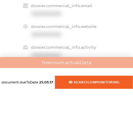
dossier.commercial_info.email
XXXXXXXXXX
dossier.commercial_info.website
XXXXXXXXXX
dossier.commercial_info.activity
XXXXXXXXXX
freemium.actualData
freemium.exampleText_1
document.dueToDate
25.03.17
SEARCH.ONMONITORING
freemium.exampleText_2
freemium.anonymousPerSearch2
FREEMIUM.DETAILS
FREEMIUM.REGISTER