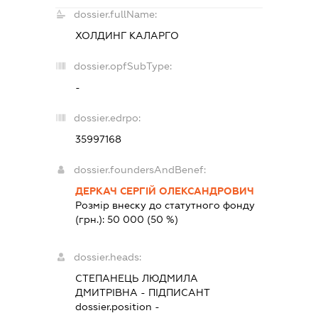
dossier.fullName:
ХОЛДИНГ КАЛАРГО
dossier.opfSubType:
-
dossier.edrpo:
35997168
dossier.foundersAndBenef:
ДЕРКАЧ СЕРГІЙ ОЛЕКСАНДРОВИЧ
Розмір внеску до статутного фонду
(грн.):
50 000
(50 %)
dossier.heads:
СТЕПАНЕЦЬ ЛЮДМИЛА
ДМИТРІВНА
-
ПІДПИСАНТ
dossier.position -