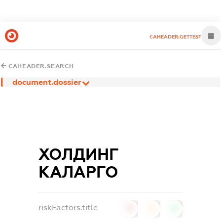
CAHEADER.GETTEST
CAHEADER.SEARCH
document.dossier
ХОЛДИНГ
КАЛАРГО
riskFactors.title
0
0
0