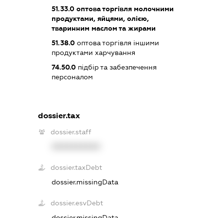
51.33.0
оптова торгівля молочними
продуктами, яйцями, олією,
тваринним маслом та жирами
51.38.0
оптова торгівля іншими
продуктами харчування
74.50.0
підбір та забезпечення
персоналом
dossier.tax
dossier.staff
XXXXXXXXXX
dossier.taxDebt
dossier.missingData
dossier.esvDebt
dossier.missingData