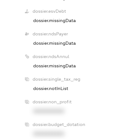
dossier.esvDebt
dossier.missingData
dossier.ndsPayer
dossier.missingData
dossier.ndsAnnul
dossier.missingData
dossier.single_tax_reg
dossier.notInList
dossier.non_profit
XXXXXXXXXX
dossier.budget_dotation
XXXXXXXXXX