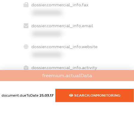
dossier.commercial_info.fax
XXXXXXXXXX
dossier.commercial_info.email
XXXXXXXXXX
dossier.commercial_info.website
XXXXXXXXXX
dossier.commercial_info.activity
freemium.actualData
XXXXXXXXXX
document.dueToDate
25.03.17
SEARCH.ONMONITORING
freemium.exampleText_1
freemium.exampleText_2
freemium.anonymousPerSearch2
FREEMIUM.DETAILS
FREEMIUM.REGISTER