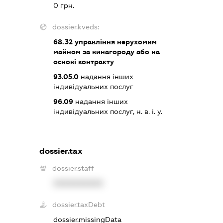
0 грн.
dossier.kveds:
68.32
управління нерухомим
майном за винагороду або на
основі контракту
93.05.0
надання інших
індивідуальних послуг
96.09
надання інших
індивідуальних послуг, н. в. і. у.
dossier.tax
dossier.staff
XXXXXXXXXX
dossier.taxDebt
dossier.missingData