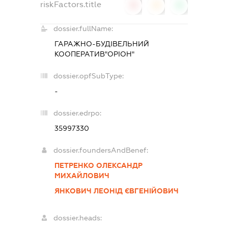
riskFactors.title
0
0
0
dossier.fullName:
ГАРАЖНО-БУДІВЕЛЬНИЙ
КООПЕРАТИВ"ОРІОН"
dossier.opfSubType:
-
dossier.edrpo:
35997330
dossier.foundersAndBenef:
ПЕТРЕНКО ОЛЕКСАНДР
МИХАЙЛОВИЧ
ЯНКОВИЧ ЛЕОНІД ЄВГЕНІЙОВИЧ
dossier.heads: