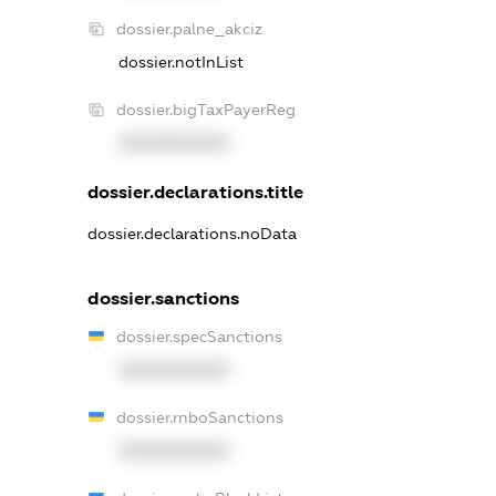
dossier.palne_akciz
dossier.notInList
dossier.bigTaxPayerReg
XXXXXXXXXX
dossier.declarations.title
dossier.declarations.noData
dossier.sanctions
dossier.specSanctions
XXXXXXXXXX
dossier.rnboSanctions
XXXXXXXXXX