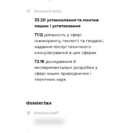
dossier.kveds:
33.20
установлення та монтаж
машин і устатковання
71.12
діяльність у сфері
інжинірингу, геології та геодезії,
надання послуг технічного
консультування в цих сферах
72.19
дослідження й
експериментальні розробки у
сфері інших природничих і
технічних наук
dossier.tax
dossier.staff
XXXXXXXXXX