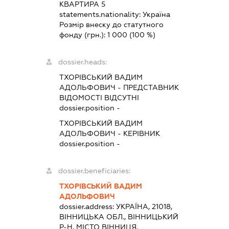
КВАРТИРА 5
statements.nationality:
Україна
Розмір внеску до статутного
фонду (грн.):
1 000
(100 %)
dossier.heads:
ТХОРІВСЬКИЙ ВАДИМ
АДОЛЬФОВИЧ
-
ПРЕДСТАВНИК
ВІДОМОСТІ ВІДСУТНІ
dossier.position -
ТХОРІВСЬКИЙ ВАДИМ
АДОЛЬФОВИЧ
-
КЕРІВНИК
dossier.position -
dossier.beneficiaries:
ТХОРІВСЬКИЙ ВАДИМ
АДОЛЬФОВИЧ
dossier.address:
УКРАЇНА, 21018,
ВІННИЦЬКА ОБЛ., ВІННИЦЬКИЙ
Р-Н, МІСТО ВІННИЦЯ,