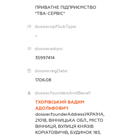
ПРИВАТНЕ ПІДПРИЄМСТВО
"ТВА-СЕРВІС"
dossier.opfSubType:
-
dossier.edrpo:
35997414
dossier.regDate:
17.06.08
dossier.foundersAndBenef:
ТХОРІВСЬКИЙ ВАДИМ
АДОЛЬФОВИЧ
dossier.founderAddress
УКРАЇНА,
21018, ВІННИЦЬКА ОБЛ., МІСТО
ВІННИЦЯ, ВУЛИЦЯ КНЯЗІВ
КОРІАТОВИЧІВ, БУДИНОК 183,