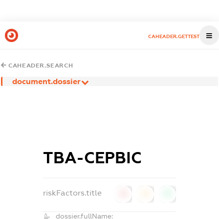
CAHEADER.GETTEST
CAHEADER.SEARCH
document.dossier
ТВА-СЕРВІС
riskFactors.title
0
0
0
dossier.fullName: