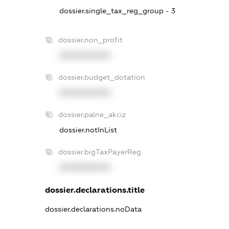
dossier.single_tax_reg_group - 3
dossier.non_profit
XXXXXXXXXX
dossier.budget_dotation
XXXXXXXXXX
dossier.palne_akciz
dossier.notInList
dossier.bigTaxPayerReg
XXXXXXXXXX
dossier.declarations.title
dossier.declarations.noData