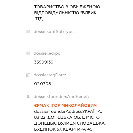
ТОВАРИСТВО З ОБМЕЖЕНОЮ
ВІДПОВІДАЛЬНІСТЮ "БЛЕЙК
ЛТД"
dossier.opfSubType:
-
dossier.edrpo:
35999139
dossier.regDate:
02.07.08
dossier.foundersAndBenef:
ЄРМАК ІГОР МИКОЛАЙОВИЧ
dossier.founderAddress
УКРАЇНА,
83122, ДОНЕЦЬКА ОБЛ., МІСТО
ДОНЕЦЬК, ВУЛИЦЯ СЛОВАЦЬКА,
БУДИНОК 57, КВАРТИРА 45