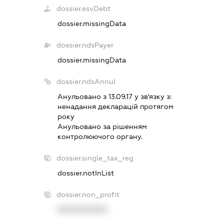
dossier.esvDebt
dossier.missingData
dossier.ndsPayer
dossier.missingData
dossier.ndsAnnul
Анульовано з 13.09.17 у зв'язку з:
ненадання декларацiй протягом
року
Анульовано за рiшенням
контролюючого органу.
dossier.single_tax_reg
dossier.notInList
dossier.non_profit
XXXXXXXXXX