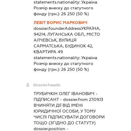
statements.nationality:
Україна
Розмір внеску до статутного
фонду (грн.):
26 250
(50 %)
ЛЕВІТ БОРИС МАРКОВИЧ
dossier.founderAddress
УКРАЇНА,
94214, ЛУГАНСЬКА ОБЛ., МІСТО
АЛЧЕВСЬК, ВУЛИЦЯ
САРМАТСЬКА, БУДИНОК 42,
КВАРТИРА 49
statements.nationality:
Україна
Розмір внеску до статутного
фонду (грн.):
26 250
(50 %)
dossier.heads:
ТРУБИЧКІН ОЛЕГ ІВАНОВИЧ
-
ПІДПИСАНТ
- dossier.from 27.09.13
ВЧИНЯТИ ДІЇ ВІД ІМЕНІ
ЮРИДИЧНОЇ ОСОБИ, У ТОМУ
ЧИСЛІ ПІДПИСУВАТИ ДОГОВОРИ
ТОЩО (ЗГІДНО ДО СТАТУТУ)
dossier.position -