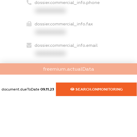
dossier.commercial_info.phone
XXXXXXXXXX
dossier.commercial_info.fax
XXXXXXXXXX
dossier.commercial_info.email
XXXXXXXXXX
dossier.commercial_info.website
freemium.actualData
XXXXXXXXXX
dossier.commercial_info.activity
document.dueToDate
09.11.23
SEARCH.ONMONITORING
XXXXXXXXXX
freemium.exampleText_1
freemium.exampleText_2
freemium.anonymousPerSearch2