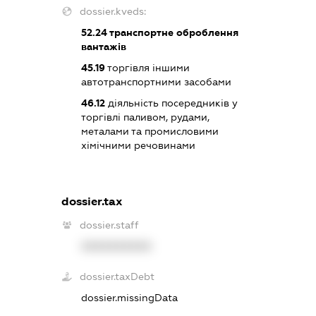
dossier.kveds:
52.24
транспортне оброблення
вантажів
45.19
торгівля іншими
автотранспортними засобами
46.12
діяльність посередників у
торгівлі паливом, рудами,
металами та промисловими
хімічними речовинами
dossier.tax
dossier.staff
XXXXXXXXXX
dossier.taxDebt
dossier.missingData