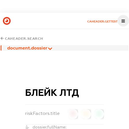
CAHEADER.GETTEST
CAHEADER.SEARCH
document.dossier
БЛЕЙК ЛТД
riskFactors.title
0
0
0
dossier.fullName: