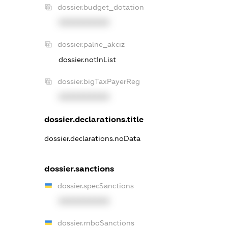
dossier.budget_dotation
XXXXXXXXXX
dossier.palne_akciz
dossier.notInList
dossier.bigTaxPayerReg
XXXXXXXXXX
dossier.declarations.title
dossier.declarations.noData
dossier.sanctions
dossier.specSanctions
XXXXXXXXXX
dossier.rnboSanctions