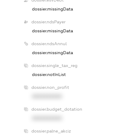
dossier.esvDebt
dossier.missingData
dossier.ndsPayer
dossier.missingData
dossier.ndsAnnul
dossier.missingData
dossier.single_tax_reg
dossier.notInList
dossier.non_profit
XXXXXXXXXX
dossier.budget_dotation
XXXXXXXXXX
dossier.palne_akciz