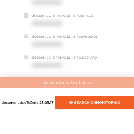
XXXXXXXXXX
dossier.commercial_info.email
XXXXXXXXXX
dossier.commercial_info.website
XXXXXXXXXX
dossier.commercial_info.activity
XXXXXXXXXX
freemium.actualData
freemium.exampleText_1
freemium.exampleText_2
freemium.anonymousPerSearch2
document.dueToDate
25.03.17
SEARCH.ONMONITORING
FREEMIUM.DETAILS
FREEMIUM.REGISTER