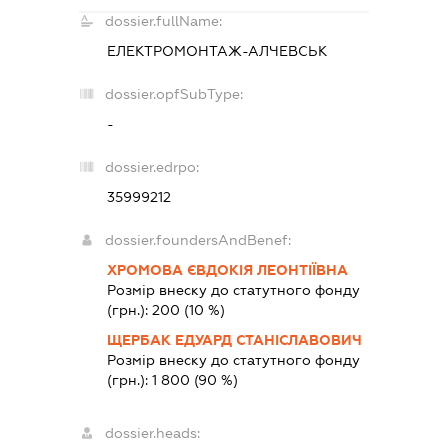
dossier.fullName:
ЕЛЕКТРОМОНТАЖ-АЛЧЕВСЬК
dossier.opfSubType:
-
dossier.edrpo:
35999212
dossier.foundersAndBenef:
ХРОМОВА ЄВДОКІЯ ЛЕОНТІЇВНА
Розмір внеску до статутного фонду
(грн.):
200
(10 %)
ЩЕРБАК ЕДУАРД СТАНІСЛАВОВИЧ
Розмір внеску до статутного фонду
(грн.):
1 800
(90 %)
dossier.heads: