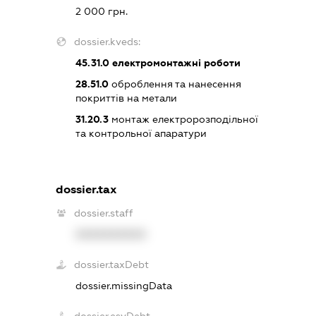
2 000 грн.
dossier.kveds:
45.31.0
електромонтажні роботи
28.51.0
оброблення та нанесення
покриттів на метали
31.20.3
монтаж електророзподільної
та контрольної апаратури
dossier.tax
dossier.staff
XXXXXXXXXX
dossier.taxDebt
dossier.missingData