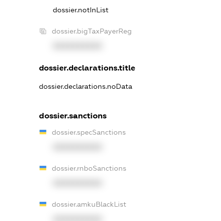
dossier.notInList
dossier.bigTaxPayerReg
XXXXXXXXXX
dossier.declarations.title
dossier.declarations.noData
dossier.sanctions
dossier.specSanctions
XXXXXXXXXX
dossier.rnboSanctions
XXXXXXXXXX
dossier.amkuBlackList
XXXXXXXXXX