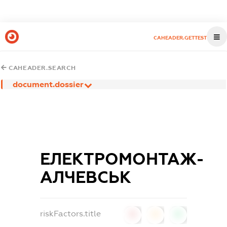
CAHEADER.GETTEST
CAHEADER.SEARCH
document.dossier
ЕЛЕКТРОМОНТАЖ-
АЛЧЕВСЬК
riskFactors.title
0
0
0