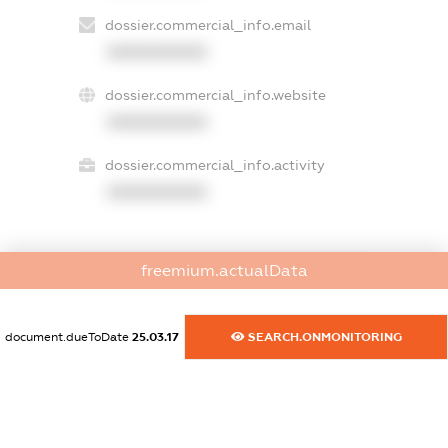
dossier.commercial_info.email
XXXXXXXXXX
dossier.commercial_info.website
XXXXXXXXXX
dossier.commercial_info.activity
XXXXXXXXXX
freemium.actualData
freemium.exampleText_1
freemium.exampleText_2
freemium.anonymousPerSearch2
document.dueToDate
25.03.17
SEARCH.ONMONITORING
FREEMIUM.DETAILS
FREEMIUM.REGISTER