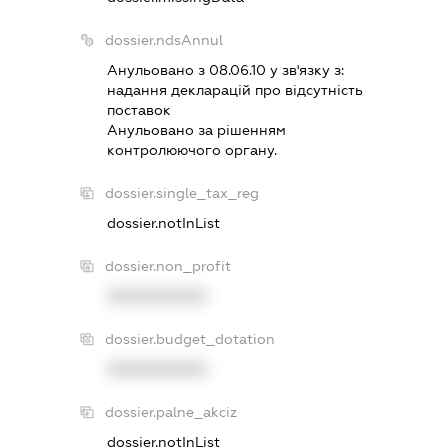
dossier.ndsAnnul
Анульовано з 08.06.10 у зв'язку з:
надання декларацiй про вiдсутнiсть
поставок
Анульовано за рiшенням
контролюючого органу.
dossier.single_tax_reg
dossier.notInList
dossier.non_profit
XXXXXXXXXX
dossier.budget_dotation
XXXXXXXXXX
dossier.palne_akciz
dossier.notInList