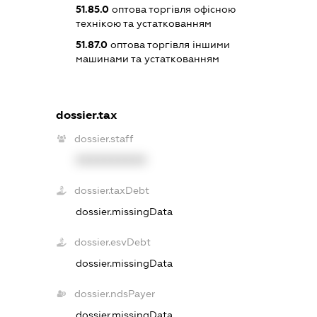
51.85.0
оптова торгівля офісною
технікою та устаткованням
51.87.0
оптова торгівля іншими
машинами та устаткованням
dossier.tax
dossier.staff
XXXXXXXXXX
dossier.taxDebt
dossier.missingData
dossier.esvDebt
dossier.missingData
dossier.ndsPayer
dossier.missingData