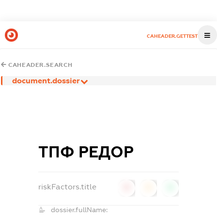
CAHEADER.GETTEST
CAHEADER.SEARCH
document.dossier
ТПФ РЕДОР
riskFactors.title
0
0
0
dossier.fullName: