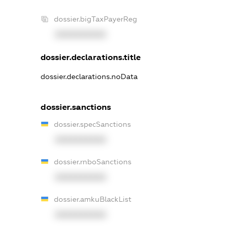
dossier.bigTaxPayerReg
XXXXXXXXXX
dossier.declarations.title
dossier.declarations.noData
dossier.sanctions
dossier.specSanctions
XXXXXXXXXX
dossier.rnboSanctions
XXXXXXXXXX
dossier.amkuBlackList
XXXXXXXXXX