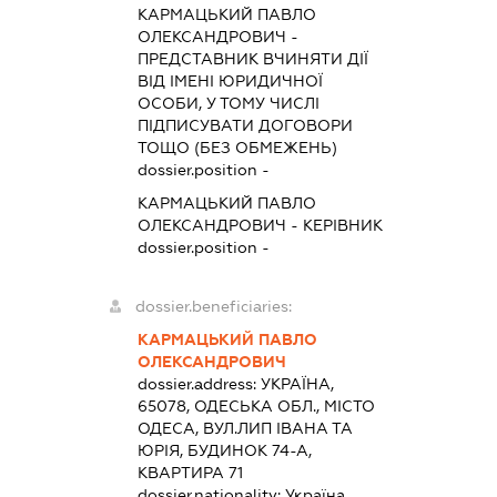
КАРМАЦЬКИЙ ПАВЛО
ОЛЕКСАНДРОВИЧ
-
ПРЕДСТАВНИК
ВЧИНЯТИ ДІЇ
ВІД ІМЕНІ ЮРИДИЧНОЇ
ОСОБИ, У ТОМУ ЧИСЛІ
ПІДПИСУВАТИ ДОГОВОРИ
ТОЩО (БЕЗ ОБМЕЖЕНЬ)
dossier.position -
КАРМАЦЬКИЙ ПАВЛО
ОЛЕКСАНДРОВИЧ
-
КЕРІВНИК
dossier.position -
dossier.beneficiaries:
КАРМАЦЬКИЙ ПАВЛО
ОЛЕКСАНДРОВИЧ
dossier.address:
УКРАЇНА,
65078, ОДЕСЬКА ОБЛ., МІСТО
ОДЕСА, ВУЛ.ЛИП ІВАНА ТА
ЮРІЯ, БУДИНОК 74-А,
КВАРТИРА 71
dossier.nationality:
Україна