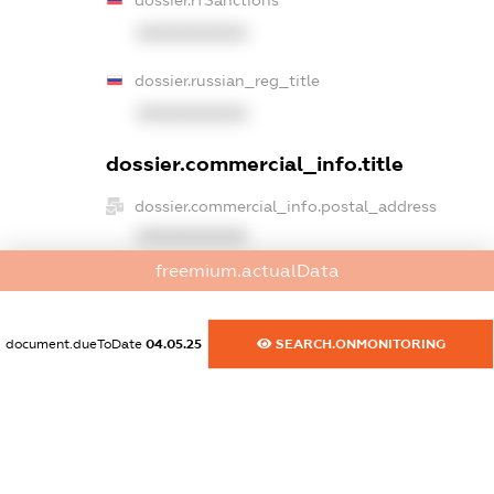
dossier.rfSanctions
XXXXXXXXXX
dossier.russian_reg_title
XXXXXXXXXX
dossier.commercial_info.title
dossier.commercial_info.postal_address
XXXXXXXXXX
freemium.actualData
dossier.commercial_info.phone
XXXXXXXXXX
document.dueToDate
04.05.25
SEARCH.ONMONITORING
dossier.commercial_info.fax
XXXXXXXXXX
dossier.commercial_info.email
XXXXXXXXXX