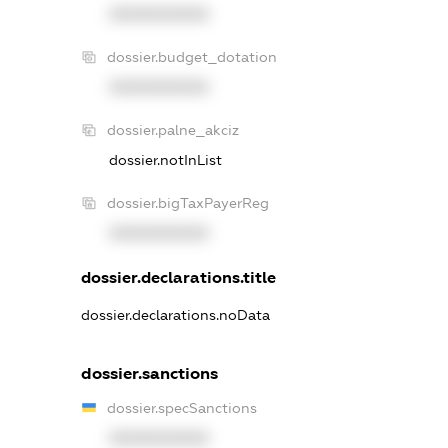
XXXXXXXXXX
dossier.budget_dotation
XXXXXXXXXX
dossier.palne_akciz
dossier.notInList
dossier.bigTaxPayerReg
XXXXXXXXXX
dossier.declarations.title
dossier.declarations.noData
dossier.sanctions
dossier.specSanctions
XXXXXXXXXX