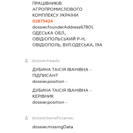
ПРАЦІВНИКІВ
АГРОПРОМИСЛОВОГО
КОМПЛЕКСУ УКРАЇНИ
02673424
dossier.founderAddress
67801,
ОДЕСЬКА ОБЛ.,
ОВІДІОПОЛЬСЬКИЙ Р-Н,
ОВІДІОПОЛЬ, ВУЛ.ОДЕСЬКА, 19А
dossier.heads:
ДУБИНА ТАІСІЯ ІВАНІВНА
-
ПІДПИСАНТ
dossier.position -
ДУБИНА ТАІСІЯ ІВАНІВНА
-
КЕРІВНИК
dossier.position -
dossier.beneficiaries:
dossier.missingData