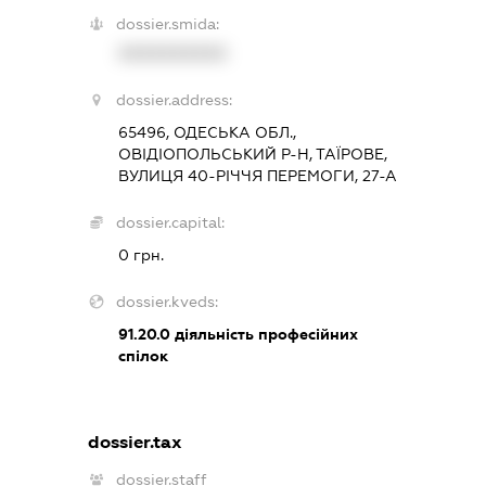
dossier.smida:
XXXXXXXXXX
dossier.address:
65496, ОДЕСЬКА ОБЛ.,
ОВІДІОПОЛЬСЬКИЙ Р-Н, ТАЇРОВЕ,
ВУЛИЦЯ 40-РІЧЧЯ ПЕРЕМОГИ, 27-А
dossier.capital:
0 грн.
dossier.kveds:
91.20.0
діяльність професійних
спілок
dossier.tax
dossier.staff