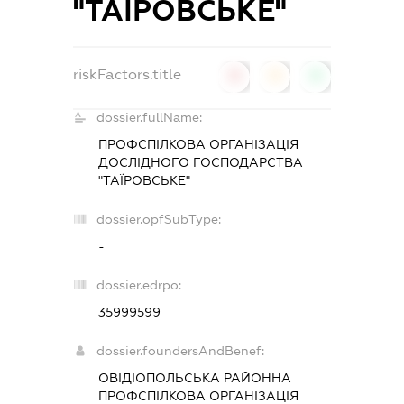
"ТАЇРОВСЬКЕ"
riskFactors.title
0
0
0
dossier.fullName:
ПРОФСПІЛКОВА ОРГАНІЗАЦІЯ
ДОСЛІДНОГО ГОСПОДАРСТВА
"ТАЇРОВСЬКЕ"
dossier.opfSubType:
-
dossier.edrpo:
35999599
dossier.foundersAndBenef:
ОВІДІОПОЛЬСЬКА РАЙОННА
ПРОФСПІЛКОВА ОРГАНІЗАЦІЯ