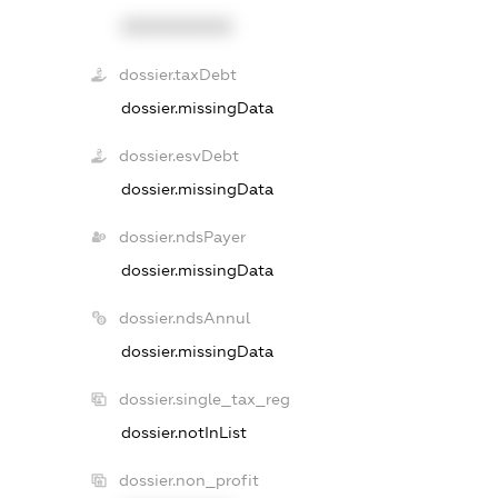
XXXXXXXXXX
dossier.taxDebt
dossier.missingData
dossier.esvDebt
dossier.missingData
dossier.ndsPayer
dossier.missingData
dossier.ndsAnnul
dossier.missingData
dossier.single_tax_reg
dossier.notInList
dossier.non_profit