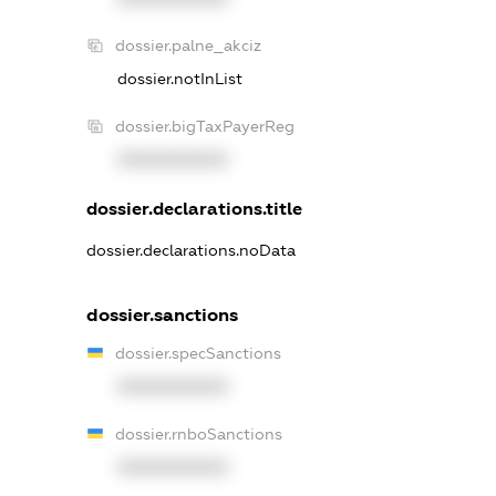
dossier.palne_akciz
dossier.notInList
dossier.bigTaxPayerReg
XXXXXXXXXX
dossier.declarations.title
dossier.declarations.noData
dossier.sanctions
dossier.specSanctions
XXXXXXXXXX
dossier.rnboSanctions
XXXXXXXXXX