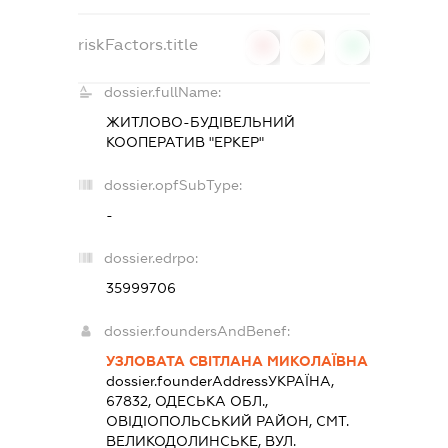
riskFactors.title
0
0
0
dossier.fullName:
ЖИТЛОВО-БУДІВЕЛЬНИЙ
КООПЕРАТИВ "ЕРКЕР"
dossier.opfSubType:
-
dossier.edrpo:
35999706
dossier.foundersAndBenef:
УЗЛОВАТА СВІТЛАНА МИКОЛАЇВНА
dossier.founderAddress
УКРАЇНА,
67832, ОДЕСЬКА ОБЛ.,
ОВIДIОПОЛЬСЬКИЙ РАЙОН, СМТ.
ВЕЛИКОДОЛИНСЬКЕ, ВУЛ.