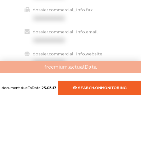
dossier.commercial_info.fax
XXXXXXXXXX
dossier.commercial_info.email
XXXXXXXXXX
dossier.commercial_info.website
XXXXXXXXXX
freemium.actualData
dossier.commercial_info.activity
XXXXXXXXXX
document.dueToDate
25.03.17
SEARCH.ONMONITORING
freemium.exampleText_1
freemium.exampleText_2
freemium.anonymousPerSearch2
FREEMIUM.DETAILS