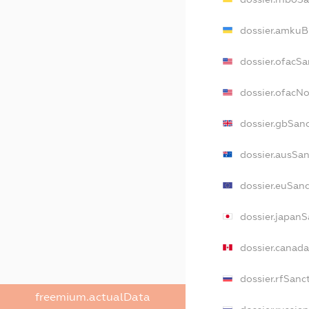
dossier.amkuB
dossier.ofacSa
dossier.ofacN
dossier.gbSan
dossier.ausSan
dossier.euSanc
dossier.japanS
dossier.canad
dossier.rfSanc
freemium.actualData