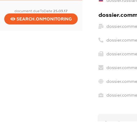
dossier.russia
document.dueToDate
25.03.17
dossier.comme
SEARCH.ONMONITORING
dossier.comme
dossier.comme
dossier.commer
dossier.commer
dossier.commer
dossier.commer
freemium.exa
freemium.ex
freemium.an