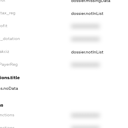
dossier.missingData
_tax_reg
dossier.notInList
ofit
XXXXXXXXXX
t_dotation
XXXXXXXXXX
akciz
dossier.notInList
xPayerReg
XXXXXXXXXX
ions.title
ns.noData
ns
nctions
XXXXXXXXXX
anctions