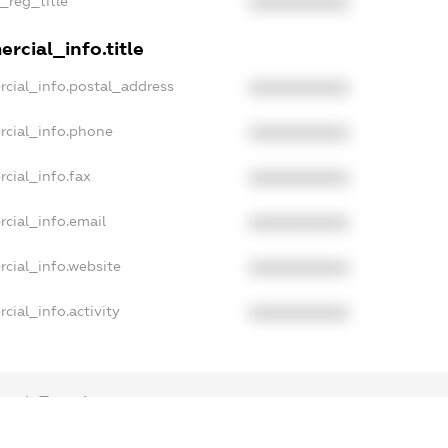
n_reg_title
XXXXXXXXXX
rcial_info.title
rcial_info.postal_address
XXXXXXXXXX
rcial_info.phone
XXXXXXXXXX
cial_info.fax
XXXXXXXXXX
cial_info.email
XXXXXXXXXX
cial_info.website
XXXXXXXXXX
cial_info.activity
XXXXXXXXXX
mpleText_1
ampleText_2
onymousPerSearch2