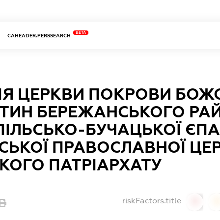
BETA
CAHEADER.PERSSEARCH
Я ЦЕРКВИ ПОКРОВИ БОЖО
ЯТИН БЕРЕЖАНСЬКОГО РА
ІЛЬСЬКО-БУЧАЦЬКОЇ ЄПА
СЬКОЇ ПРАВОСЛАВНОЇ ЦЕ
КОГО ПАТРІАРХАТУ
riskFactors.title
0
0