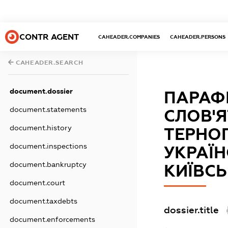
CONTR AGENT
CAHEADER.COMPANIES
CAHEADER.PERSONS
CAHEADER.SEARCH
document.dossier
ПАРАФІ
document.statements
СЛОВ'
document.history
ТЕРНОП
document.inspections
УКРАЇН
document.bankruptcy
КИЇВСЬ
document.court
document.taxdebts
dossier.title
document.enforcements