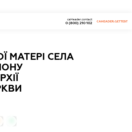
caHeader.contact
CAHEADER.GETTEST
0 (800) 210 102
Ї МАТЕРІ СЕЛА
ЙОНУ
РХІЇ
РКВИ
0