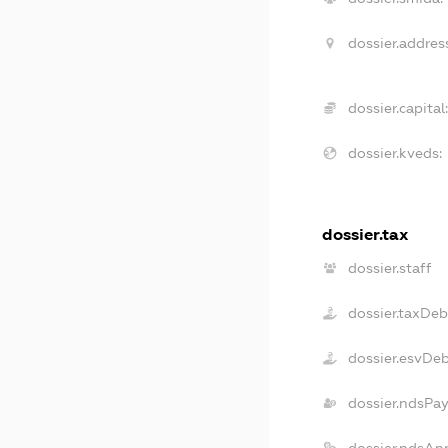
dossier.address
dossier.capital:
dossier.kveds:
dossier.tax
dossier.staff
dossier.taxDeb
dossier.esvDe
dossier.ndsPay
dossier.ndsAn