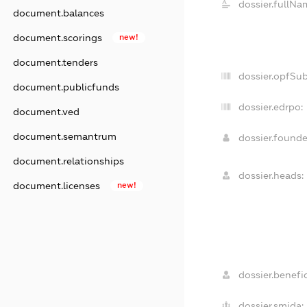
dossier.fullNa
document.balances
document.scorings
new!
document.tenders
dossier.opfSu
document.publicfunds
dossier.edrpo:
document.ved
document.semantrum
dossier.found
document.relationships
dossier.heads:
document.licenses
new!
dossier.benefic
dossier.smida: