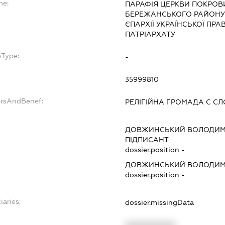
me:
ПАРАФІЯ ЦЕРКВИ ПОКРОВИ
БЕРЕЖАНСЬКОГО РАЙОНУ
ЄПАРХІЇ УКРАЇНСЬКОЇ ПР
ПАТРІАРХАТУ
bType:
-
35999810
ersAndBenef:
РЕЛІГІЙНА ГРОМАДА С СЛ
ДОВЖИНСЬКИЙ ВОЛОДИМ
ПІДПИСАНТ
dossier.position -
ДОВЖИНСЬКИЙ ВОЛОДИМ
dossier.position -
iaries:
dossier.missingData
XXXXXXXXXX