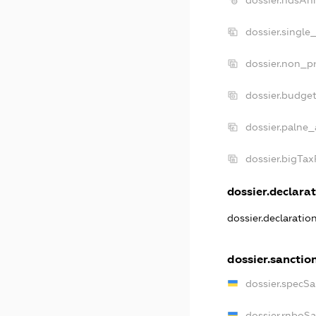
dossier.single
dossier.non_pr
dossier.budge
dossier.palne_
dossier.bigTa
dossier.declarat
dossier.declaratio
dossier.sanctio
dossier.specSa
dossier.rnboS