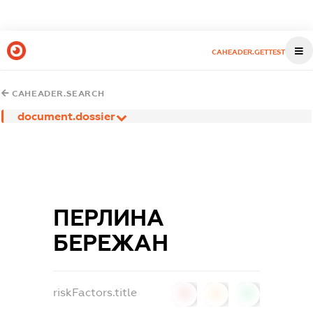
CAHEADER.GETTEST
CAHEADER.SEARCH
document.dossier
ПЕРЛИНА
БЕРЕЖАН
riskFactors.title
0
0
0