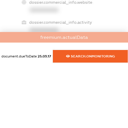
dossier.commercial_info.website
XXXXXXXXXX
dossier.commercial_info.activity
XXXXXXXXXX
freemium.actualData
freemium.exampleText_1
document.dueToDate
25.03.17
SEARCH.ONMONITORING
freemium.exampleText_2
freemium.anonymousPerSearch2
FREEMIUM.DETAILS
FREEMIUM.REGISTER