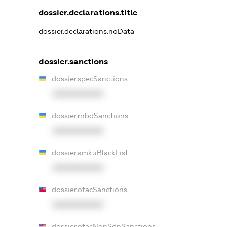
dossier.declarations.title
dossier.declarations.noData
dossier.sanctions
dossier.specSanctions
XXXXXXXXXX
dossier.rnboSanctions
XXXXXXXXXX
dossier.amkuBlackList
XXXXXXXXXX
dossier.ofacSanctions
XXXXXXXXXX
dossier.ofacNonSdnSanctions