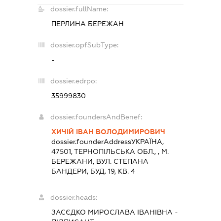
dossier.fullName:
ПЕРЛИНА БЕРЕЖАН
dossier.opfSubType:
-
dossier.edrpo:
35999830
dossier.foundersAndBenef:
ХИЧІЙ ІВАН ВОЛОДИМИРОВИЧ
dossier.founderAddress
УКРАЇНА,
47501, ТЕРНОПIЛЬСЬКА ОБЛ., , М.
БЕРЕЖАНИ, ВУЛ. СТЕПАНА
БАНДЕРИ, БУД. 19, КВ. 4
dossier.heads:
ЗАСЄДКО МИРОСЛАВА ІВАНІВНА
-