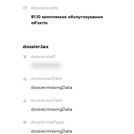
dossier.kveds:
81.10
комплексне обслуговування
об'єктів
dossier.tax
dossier.staff
XXXXXXXXXX
dossier.taxDebt
dossier.missingData
dossier.esvDebt
dossier.missingData
dossier.ndsPayer
dossier.missingData