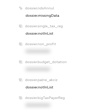
dossier.ndsAnnul
dossier.missingData
dossier.single_tax_reg
dossier.notInList
dossier.non_profit
XXXXXXXXXX
dossier.budget_dotation
XXXXXXXXXX
dossier.palne_akciz
dossier.notInList
dossier.bigTaxPayerReg
XXXXXXXXXX