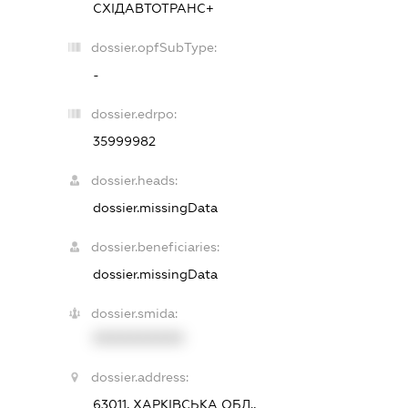
СХІДАВТОТРАНС+
dossier.opfSubType:
-
dossier.edrpo:
35999982
dossier.heads:
dossier.missingData
dossier.beneficiaries:
dossier.missingData
dossier.smida:
XXXXXXXXXX
dossier.address:
63011, ХАРКІВСЬКА ОБЛ.,