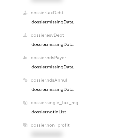
dossier.taxDebt
dossier.missingData
dossier.esvDebt
dossier.missingData
dossier.ndsPayer
dossier.missingData
dossier.ndsAnnul
dossier.missingData
dossier.single_tax_reg
dossier.notInList
dossier.non_profit
XXXXXXXXXX