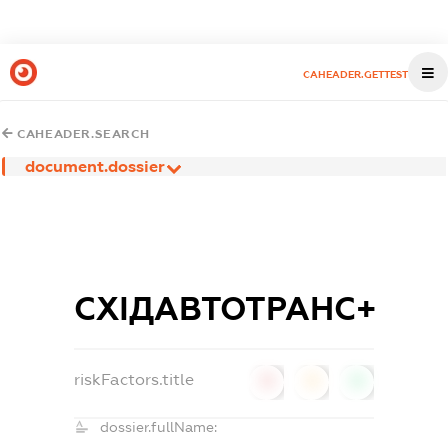
CAHEADER.GETTEST
CAHEADER.SEARCH
document.dossier
СХІДАВТОТРАНС+
riskFactors.title
0
0
0
dossier.fullName: