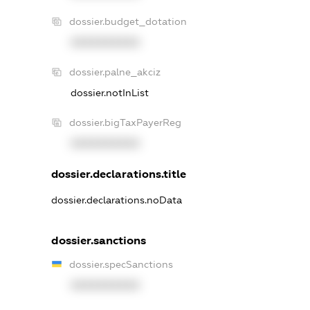
dossier.budget_dotation
XXXXXXXXXX
dossier.palne_akciz
dossier.notInList
dossier.bigTaxPayerReg
XXXXXXXXXX
dossier.declarations.title
dossier.declarations.noData
dossier.sanctions
dossier.specSanctions
XXXXXXXXXX