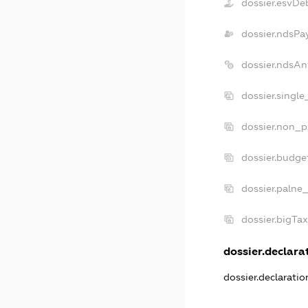
dossier.esvDe
dossier.ndsPa
dossier.ndsAn
dossier.singl
dossier.non_p
dossier.budge
dossier.palne
dossier.bigTa
dossier.declarat
dossier.declarati