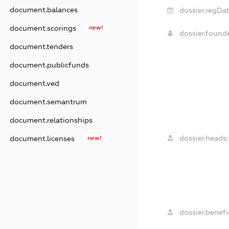
document.balances
dossier.regDat
document.scorings
new!
dossier.found
document.tenders
document.publicfunds
document.ved
document.semantrum
document.relationships
dossier.heads:
document.licenses
new!
dossier.benefic