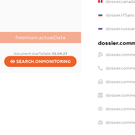
dossier.canad
dossier.rfSanc
dossier.russia
freemium.actualData
dossier.comme
document.dueToDate
02.04.23
dossier.comme
SEARCH.ONMONITORING
dossier.comme
dossier.comme
dossier.comme
dossier.comme
dossier.commer