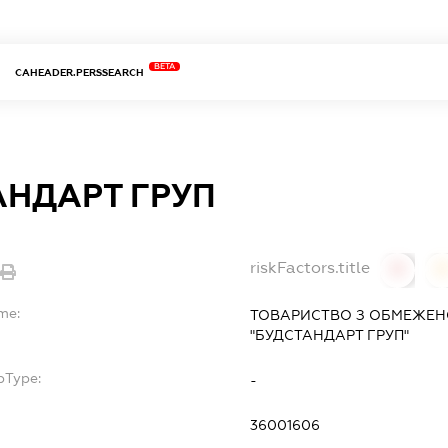
BETA
CAHEADER.PERSSEARCH
АНДАРТ ГРУП
riskFactors.title
0
0
me:
ТОВАРИСТВО З ОБМЕЖЕН
"БУДСТАНДАРТ ГРУП"
bType:
-
36001606