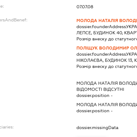
e:
07.07.08
ersAndBenef:
МОЛОДА НАТАЛІЯ ВОЛОД
dossier.founderAddress
УКРА
ЛЕПСЕ, БУДИНОК 40, КВАР
Розмір внеску до статутног
ПОЛІЩУК ВОЛОДИМИР О
dossier.founderAddress
УКРА
НІКОЛАЄВА, БУДИНОК 13, 
Розмір внеску до статутног
МОЛОДА НАТАЛІЯ ВОЛОД
ВІДОМОСТІ ВІДСУТНІ
dossier.position -
МОЛОДА НАТАЛІЯ ВОЛОД
dossier.position -
iaries:
dossier.missingData