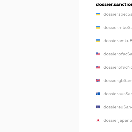
dossier.sanctio
dossier.specS
dossier.rnboS
dossier.amkuB
dossier.ofacS
dossier.ofac
dossier.gbSan
dossier.ausSa
dossier.euSan
dossier.japan