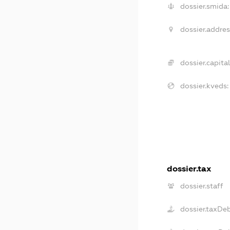
dossier.smida:
dossier.addres
dossier.capital
dossier.kveds:
dossier.tax
dossier.staff
dossier.taxDe