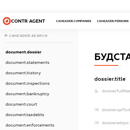
CONTR AGENT
CAHEADER.COMPANIES
CAHEADER.PERSONS
CAHEADER.SEARCH
document.dossier
БУДСТ
document.statements
document.history
dossier.title
document.inspections
dossier.fullNa
document.bankruptcy
document.court
dossier.opfSu
document.taxdebts
dossier.edrpo:
document.enforcements