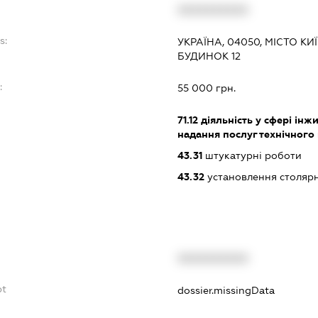
XXXXXXXXXX
s:
УКРАЇНА, 04050, МІСТО К
БУДИНОК 12
:
55 000 грн.
71.12
діяльність у сфері інжин
надання послуг технічного
43.31
штукатурні роботи
43.32
установлення столярн
XXXXXXXXXX
bt
dossier.missingData