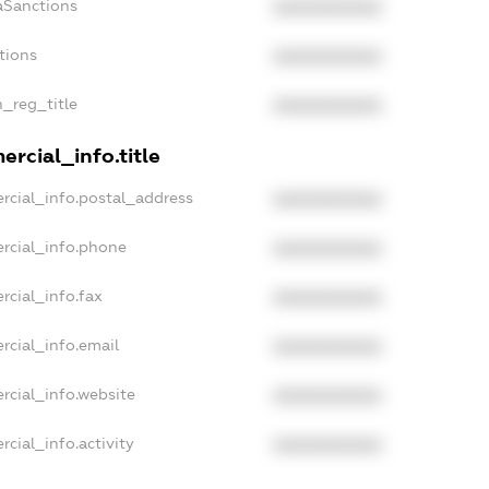
aSanctions
XXXXXXXXXX
tions
XXXXXXXXXX
n_reg_title
XXXXXXXXXX
rcial_info.title
rcial_info.postal_address
XXXXXXXXXX
rcial_info.phone
XXXXXXXXXX
rcial_info.fax
XXXXXXXXXX
rcial_info.email
XXXXXXXXXX
rcial_info.website
XXXXXXXXXX
cial_info.activity
XXXXXXXXXX