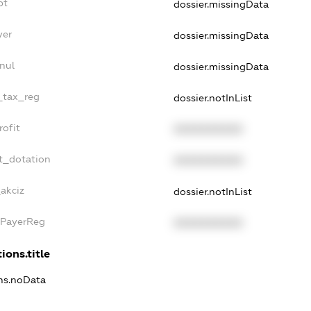
bt
dossier.missingData
yer
dossier.missingData
nul
dossier.missingData
e_tax_reg
dossier.notInList
rofit
XXXXXXXXXX
t_dotation
XXXXXXXXXX
_akciz
dossier.notInList
xPayerReg
XXXXXXXXXX
ions.title
ons.noData