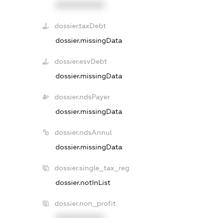
XXXXXXXXXX
dossier.taxDebt
dossier.missingData
dossier.esvDebt
dossier.missingData
dossier.ndsPayer
dossier.missingData
dossier.ndsAnnul
dossier.missingData
dossier.single_tax_reg
dossier.notInList
dossier.non_profit