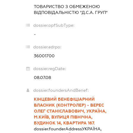
ТОВАРИСТВО З ОБМЕЖЕНОЮ
ВІДПОВІДАЛЬНІСТЮ "Д.С.А. ГРУП"
dossier.opfSubType:
-
dossier.edrpo:
36001700
dossier.regDate:
08.07.08
dossier.foundersAndBenef:
КІНЦЕВИЙ БЕНЕФІЦІАРНИЙ
ВЛАСНИК (КОНТРОЛЕР) - ВЕРЕС
ОЛЕГ СТАНІСЛАВОВИЧ, УКРАЇНА,
М.КИЇВ, ВУЛИЦЯ ПІВНІЧНА,
БУДИНОК 14, КВАРТИРА 167.
dossier.founderAddress
УКРАЇНА,