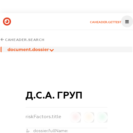
CAHEADER.GETTEST
CAHEADER.SEARCH
document.dossier
Д.С.А. ГРУП
riskFactors.title
0
0
0
dossier.fullName: