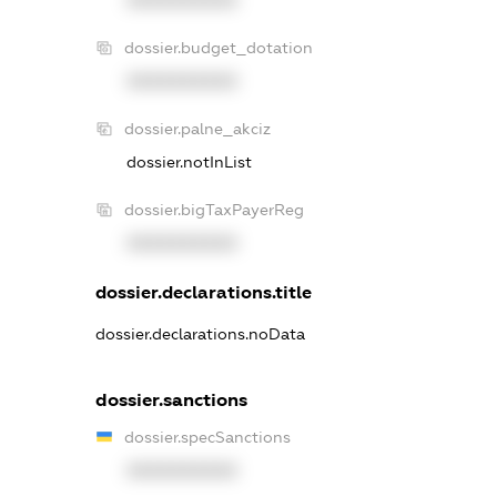
XXXXXXXXXX
dossier.budget_dotation
XXXXXXXXXX
dossier.palne_akciz
dossier.notInList
dossier.bigTaxPayerReg
XXXXXXXXXX
dossier.declarations.title
dossier.declarations.noData
dossier.sanctions
dossier.specSanctions
XXXXXXXXXX