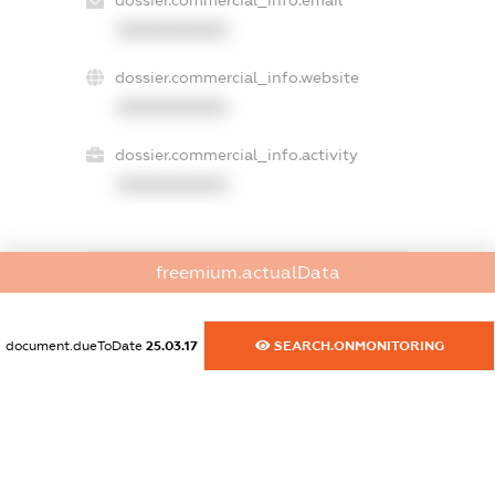
dossier.commercial_info.email
XXXXXXXXXX
dossier.commercial_info.website
XXXXXXXXXX
dossier.commercial_info.activity
XXXXXXXXXX
freemium.actualData
freemium.exampleText_1
freemium.exampleText_2
freemium.anonymousPerSearch2
document.dueToDate
25.03.17
SEARCH.ONMONITORING
FREEMIUM.DETAILS
FREEMIUM.REGISTER