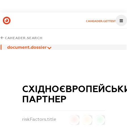
CAHEADER.GETTEST
CAHEADER.SEARCH
document.dossier
СХІДНОЄВРОПЕЙСЬК
ПАРТНЕР
riskFactors.title
0
0
0