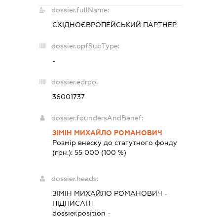
dossier.fullName:
СХІДНОЄВРОПЕЙСЬКИЙ ПАРТНЕР
dossier.opfSubType:
-
dossier.edrpo:
36001737
dossier.foundersAndBenef:
ЗІМІН МИХАЙЛО РОМАНОВИЧ
Розмір внеску до статутного фонду
(грн.):
55 000
(100 %)
dossier.heads:
ЗІМІН МИХАЙЛО РОМАНОВИЧ
-
ПІДПИСАНТ
dossier.position -