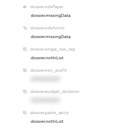
dossier.ndsPayer
dossier.missingData
dossier.ndsAnnul
dossier.missingData
dossier.single_tax_reg
dossier.notInList
dossier.non_profit
XXXXXXXXXX
dossier.budget_dotation
XXXXXXXXXX
dossier.palne_akciz
dossier.notInList