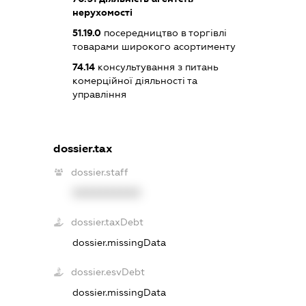
нерухомості
51.19.0
посередництво в торгівлі
товарами широкого асортименту
74.14
консультування з питань
комерційної діяльності та
управління
dossier.tax
dossier.staff
XXXXXXXXXX
dossier.taxDebt
dossier.missingData
dossier.esvDebt
dossier.missingData