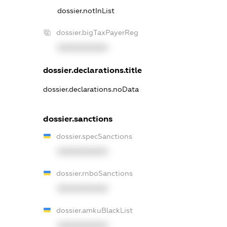
dossier.notInList
dossier.bigTaxPayerReg
XXXXXXXXXX
dossier.declarations.title
dossier.declarations.noData
dossier.sanctions
dossier.specSanctions
XXXXXXXXXX
dossier.rnboSanctions
XXXXXXXXXX
dossier.amkuBlackList
XXXXXXXXXX