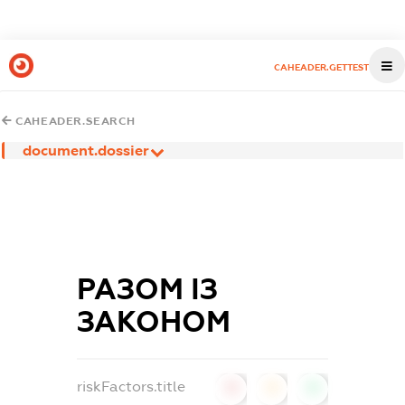
CAHEADER.GETTEST
CAHEADER.SEARCH
document.dossier
РАЗОМ ІЗ
ЗАКОНОМ
riskFactors.title
0
0
0