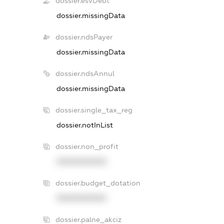
dossier.esvDebt
dossier.missingData
dossier.ndsPayer
dossier.missingData
dossier.ndsAnnul
dossier.missingData
dossier.single_tax_reg
dossier.notInList
dossier.non_profit
XXXXXXXXXX
dossier.budget_dotation
XXXXXXXXXX
dossier.palne_akciz