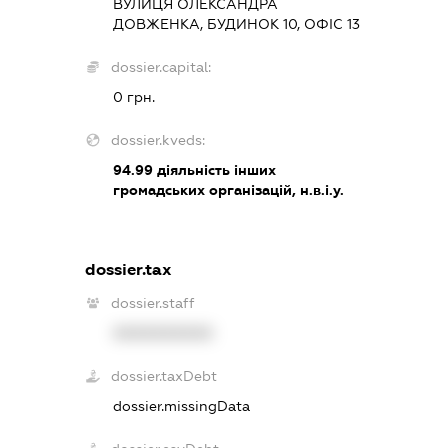
ВУЛИЦЯ ОЛЕКСАНДРА
ДОВЖЕНКА, БУДИНОК 10, ОФІС 13
dossier.capital:
0 грн.
dossier.kveds:
94.99
діяльність інших
громадських організацій, н.в.і.у.
dossier.tax
dossier.staff
XXXXXXXXXX
dossier.taxDebt
dossier.missingData