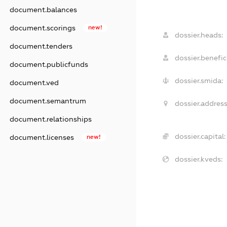
document.balances
document.scorings
new!
dossier.heads:
document.tenders
dossier.benefici
document.publicfunds
dossier.smida:
document.ved
document.semantrum
dossier.address
document.relationships
dossier.capital:
document.licenses
new!
dossier.kveds: