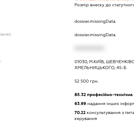
Розмір внеску до статутног
dossier.missingData
aries:
dossier.missingData
XXXXXXXXXX
:
01030, М.КИЇВ, ШЕВЧЕНКІ
ХМЕЛЬНИЦЬКОГО, 45-Б
52 500 грн.
85.32
професійно-технічна 
63.99
надання інших інформац
70.22
консультування з пита
керування