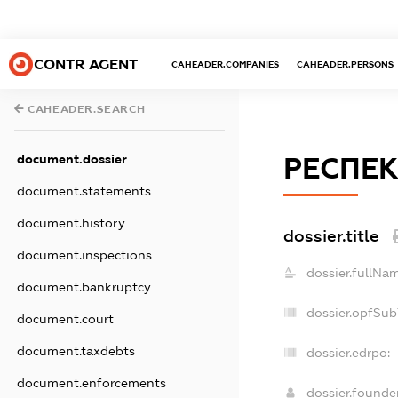
CONTR AGENT
CAHEADER.COMPANIES
CAHEADER.PERSONS
CAHEADER.SEARCH
document.dossier
РЕСПЕК
document.statements
document.history
dossier.title
document.inspections
dossier.fullNa
document.bankruptcy
dossier.opfSub
document.court
document.taxdebts
dossier.edrpo:
document.enforcements
dossier.found