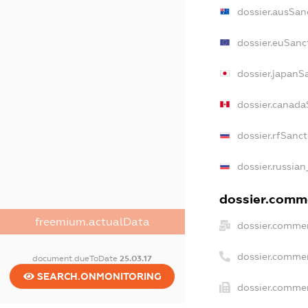
dossier.ausSan
dossier.euSanc
dossier.japanS
dossier.canada
dossier.rfSanc
dossier.russian
dossier.comme
freemium.actualData
dossier.commer
dossier.commer
document.dueToDate
25.03.17
SEARCH.ONMONITORING
dossier.commer