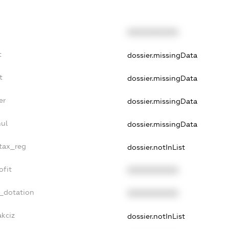
XXXXXXXXXX
t
dossier.missingData
t
dossier.missingData
er
dossier.missingData
nul
dossier.missingData
_tax_reg
dossier.notInList
ofit
XXXXXXXXXX
t_dotation
XXXXXXXXXX
akciz
dossier.notInList