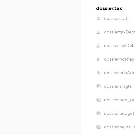
dossier.tax
dossier.staff
dossier.taxDeb
dossier.esvDeb
dossier.ndsPay
dossier.ndsAn
dossier.single
dossier.non_pr
dossier.budge
dossier.palne_