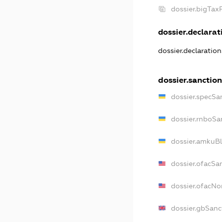
dossier.bigTa
dossier.declarati
dossier.declaratio
dossier.sanction
dossier.specSa
dossier.rnboSa
dossier.amkuBl
dossier.ofacSa
dossier.ofacN
dossier.gbSanc