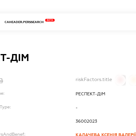
BETA
CAHEADER.PERSSEARCH
Т-ДІМ
riskFactors.title
0
0
me:
РЕСПЕКТ-ДІМ
Type:
-
36002023
ersAndBenef:
КАЛАЧЕВА КСЕНІЯ ВАЛЕРІ