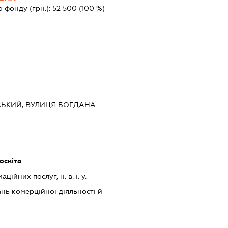
о фонду (грн.):
52 500
(100 %)
ВСЬКИЙ, ВУЛИЦЯ БОГДАНА
освіта
ійних послуг, н. в. і. у.
нь комерційної діяльності й