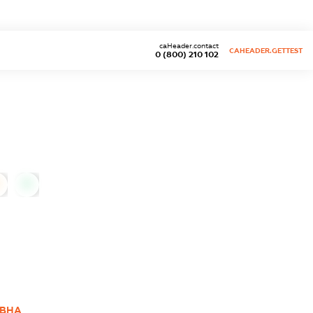
caHeader.contact
CAHEADER.GETTEST
0 (800) 210 102
0
ЇВНА