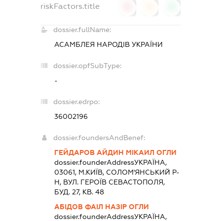
riskFactors.title
0
0
0
dossier.fullName:
АСАМБЛЕЯ НАРОДІВ УКРАЇНИ
dossier.opfSubType:
-
dossier.edrpo:
36002196
dossier.foundersAndBenef:
ГЕЙДАРОВ АЙДИН МІКАИЛ ОГЛИ
dossier.founderAddress
УКРАЇНА,
03061, М.КИЇВ, СОЛОМ'ЯНСЬКИЙ Р-
Н, ВУЛ. ГЕРОЇВ СЕВАСТОПОЛЯ,
БУД. 27, КВ. 48
АБІДОВ ФАІЛ НАЗІР ОГЛИ
dossier.founderAddress
УКРАЇНА,