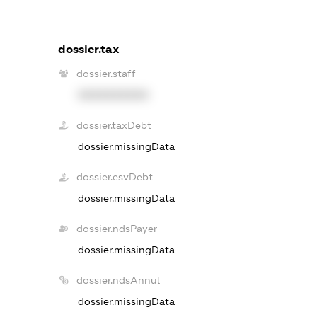
dossier.tax
dossier.staff
XXXXXXXXXX
dossier.taxDebt
dossier.missingData
dossier.esvDebt
dossier.missingData
dossier.ndsPayer
dossier.missingData
dossier.ndsAnnul
dossier.missingData