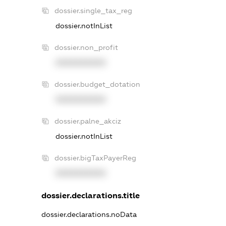
dossier.single_tax_reg
dossier.notInList
dossier.non_profit
XXXXXXXXXX
dossier.budget_dotation
XXXXXXXXXX
dossier.palne_akciz
dossier.notInList
dossier.bigTaxPayerReg
XXXXXXXXXX
dossier.declarations.title
dossier.declarations.noData