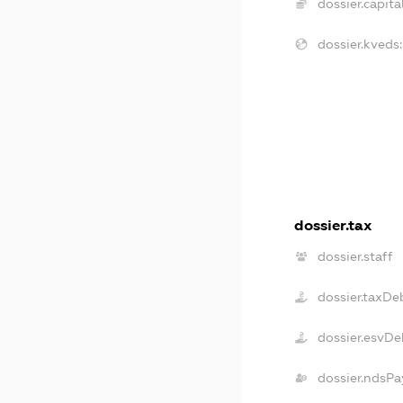
dossier.capital
dossier.kveds:
dossier.tax
dossier.staff
dossier.taxDe
dossier.esvDe
dossier.ndsPa