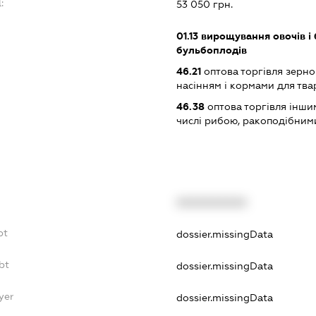
:
53 050 грн.
01.13
вирощування овочів і 
бульбоплодів
46.21
оптова торгівля зерн
насінням і кормами для тв
46.38
оптова торгівля інши
числі рибою, ракоподібним
XXXXXXXXXX
bt
dossier.missingData
bt
dossier.missingData
yer
dossier.missingData