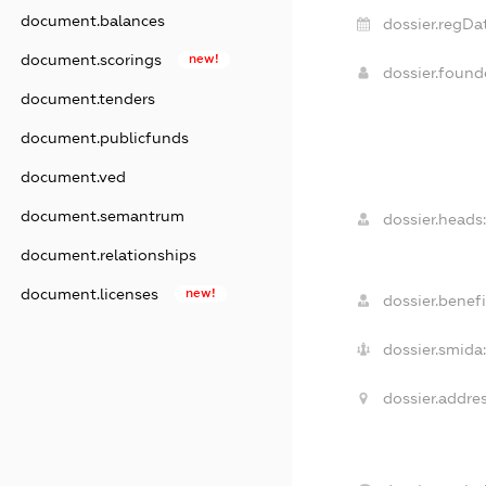
document.balances
dossier.regDa
document.scorings
new!
dossier.foun
document.tenders
document.publicfunds
document.ved
document.semantrum
dossier.heads
document.relationships
document.licenses
new!
dossier.benefi
dossier.smida
dossier.addres