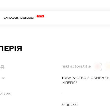
BETA
CAHEADER.PERSSEARCH
ПЕРІЯ
riskFactors.title
0
ame:
ТОВАРИСТВО З ОБМЕЖЕН
ІМПЕРІЯ"
bType:
-
36002332