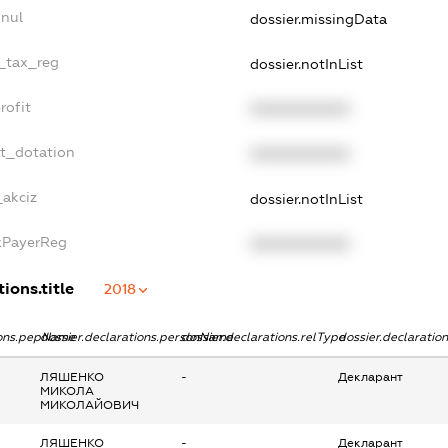
nnul
dossier.missingData
e_tax_reg
dossier.notInList
rofit
XXXXXXXXXX
et_dotation
XXXXXXXXXX
_akciz
dossier.notInList
axPayerReg
XXXXXXXXXX
ions.title
2018
ions.pepName
dossier.declarations.personName
dossier.declarations.relType
dossier.declaratio
ЛЯШЕНКО
-
Декларант
МИКОЛА
МИКОЛАЙОВИЧ
ЛЯШЕНКО
-
Декларант