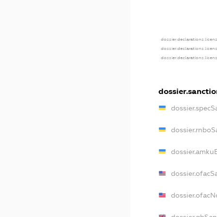
dossier.declarations.licen
dossier.declarations.licen
dossier.declarations.licen
dossier.sancti
dossier.specS
dossier.rnboS
dossier.amkuB
dossier.ofacS
dossier.ofac
dossier.gbSan