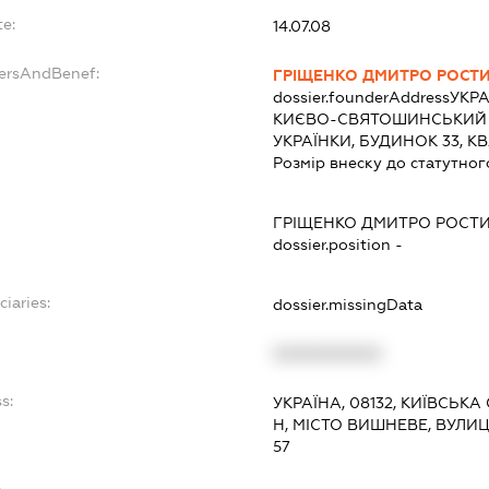
te:
14.07.08
dersAndBenef:
ГРІЩЕНКО ДМИТРО РОСТ
dossier.founderAddress
УКРА
КИЄВО-СВЯТОШИНСЬКИЙ Р-
УКРАЇНКИ, БУДИНОК 33, К
Розмір внеску до статутног
:
ГРІЩЕНКО ДМИТРО РОСТ
dossier.position -
ciaries:
dossier.missingData
:
XXXXXXXXXX
s:
УКРАЇНА, 08132, КИЇВСЬК
Н, МІСТО ВИШНЕВЕ, ВУЛИЦ
57