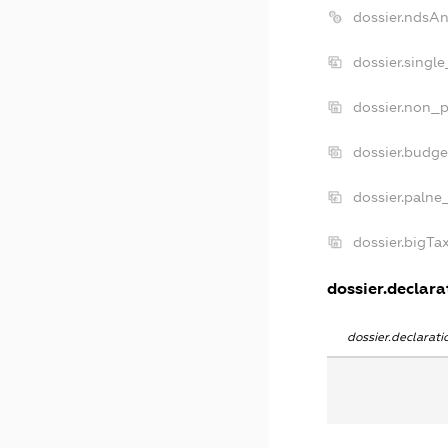
dossier.ndsA
dossier.singl
dossier.non_p
dossier.budg
dossier.palne
dossier.bigT
dossier.declarat
dossier.declarat