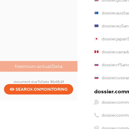
dossier.ausSa
dossier.euSan
dossier.japan
dossier.cana
dossier.rfSan
freemium.actualData
dossier.russia
document.dueToDate
30.03.21
SEARCH.ONMONITORING
dossier.comm
dossier.comme
dossier.comm
dossier.comme