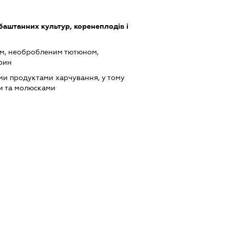
баштанних культур, коренеплодів і
ом, необробленим тютюном,
арин
ми продуктами харчування, у тому
и та молюсками