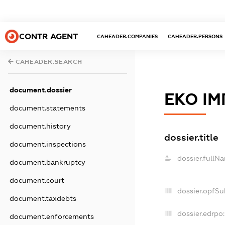
CONTR AGENT
CAHEADER.COMPANIES
CAHEADER.PERSONS
CAHEADER.SEARCH
document.dossier
ЕКО ІМ
document.statements
document.history
dossier.title
document.inspections
dossier.fullN
document.bankruptcy
document.court
dossier.opfSu
document.taxdebts
dossier.edrpo:
document.enforcements