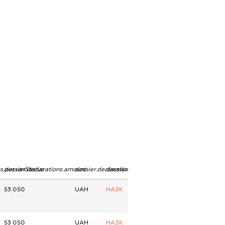
ns.personStatus
dossier.declarations.amount
dossier.declarations.currency
dossier.declarations.source
53 050
UAH
НАЗК
53 050
UAH
НАЗК