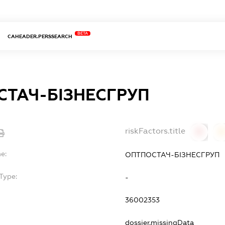
BETA
CAHEADER.PERSSEARCH
ТАЧ-БІЗНЕСГРУП
riskFactors.title
0
0
e:
ОПТПОСТАЧ-БІЗНЕСГРУП
Type:
-
36002353
dossier.missingData