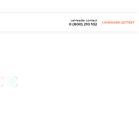
caHeader.contact
CAHEADER.GETTEST
0 (800) 210 102
0