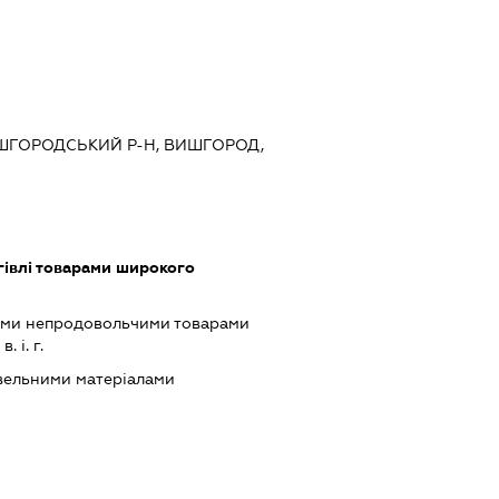
ВИШГОРОДСЬКИЙ Р-Н, ВИШГОРОД,
гівлі товарами широкого
ими непродовольчими товарами
 і. г.
івельними матеріалами