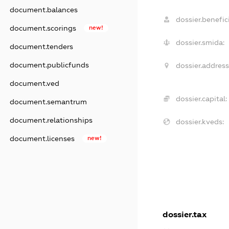
document.balances
dossier.benefici
document.scorings
new!
dossier.smida:
document.tenders
document.publicfunds
dossier.address
document.ved
dossier.capital:
document.semantrum
document.relationships
dossier.kveds:
document.licenses
new!
dossier.tax