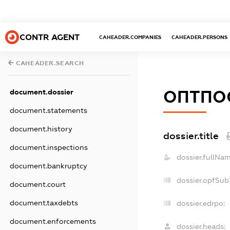
CONTR AGENT
CAHEADER.COMPANIES
CAHEADER.PERSONS
CAHEADER.SEARCH
ОПТПОС
document.dossier
document.statements
document.history
dossier.title
document.inspections
dossier.fullNam
document.bankruptcy
dossier.opfSub
document.court
document.taxdebts
dossier.edrpo:
document.enforcements
dossier.heads: