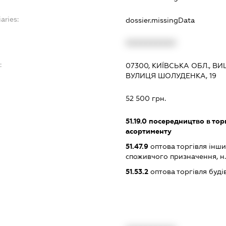
aries:
dossier.missingData
XXXXXXXXXX
:
07300, КИЇВСЬКА ОБЛ., 
ВУЛИЦЯ ШОЛУДЕНКА, 19
52 500 грн.
51.19.0
посередництво в тор
асортименту
51.47.9
оптова торгівля інш
споживчого призначення, н. в.
51.53.2
оптова торгівля буд