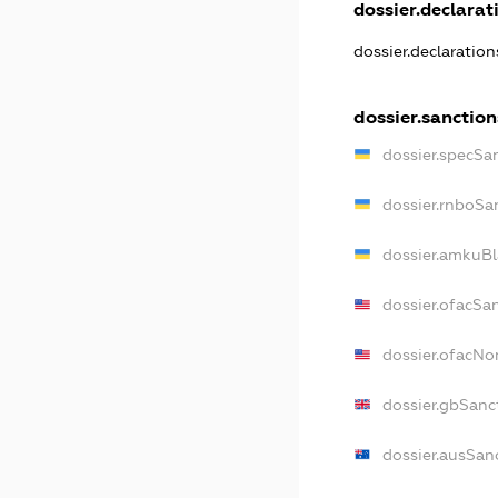
dossier.declarati
dossier.declaratio
dossier.sanction
dossier.specSa
dossier.rnboSa
dossier.amkuBl
dossier.ofacSa
dossier.ofacN
dossier.gbSanc
dossier.ausSan