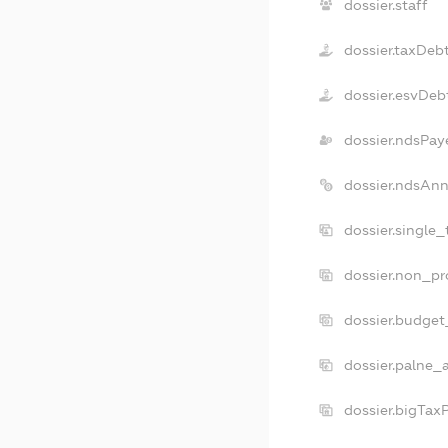
dossier.staff
dossier.taxDeb
dossier.esvDeb
dossier.ndsPay
dossier.ndsAnn
dossier.single
dossier.non_pr
dossier.budget
dossier.palne_
dossier.bigTax