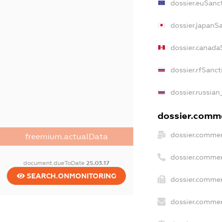
dossier.euSanc
dossier.japanS
dossier.canada
dossier.rfSanct
dossier.russian
dossier.comme
dossier.commer
freemium.actualData
dossier.commer
document.dueToDate
25.03.17
SEARCH.ONMONITORING
dossier.commer
dossier.commer