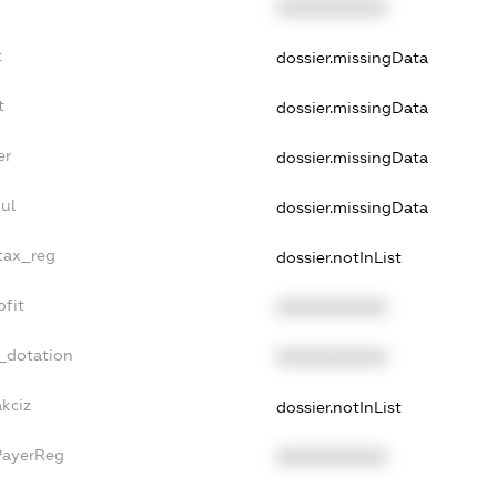
XXXXXXXXXX
t
dossier.missingData
t
dossier.missingData
er
dossier.missingData
ul
dossier.missingData
_tax_reg
dossier.notInList
ofit
XXXXXXXXXX
_dotation
XXXXXXXXXX
akciz
dossier.notInList
PayerReg
XXXXXXXXXX