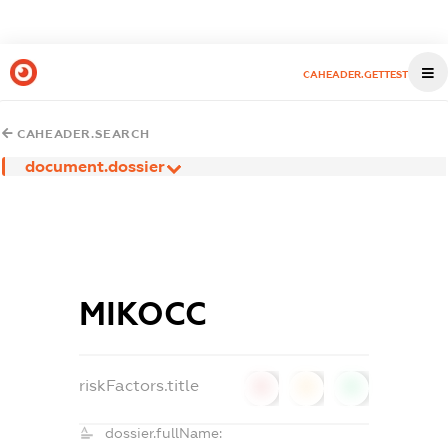
CAHEADER.GETTEST
CAHEADER.SEARCH
document.dossier
МІКОСС
riskFactors.title
0
0
0
dossier.fullName: