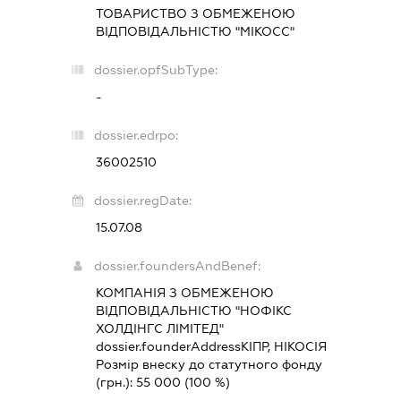
ТОВАРИСТВО З ОБМЕЖЕНОЮ
ВІДПОВІДАЛЬНІСТЮ "МІКОСС"
dossier.opfSubType:
-
dossier.edrpo:
36002510
dossier.regDate:
15.07.08
dossier.foundersAndBenef:
КОМПАНІЯ З ОБМЕЖЕНОЮ
ВІДПОВІДАЛЬНІСТЮ "НОФІКС
ХОЛДІНГС ЛІМІТЕД"
dossier.founderAddress
КІПР, НІКОСІЯ
Розмір внеску до статутного фонду
(грн.):
55 000
(100 %)