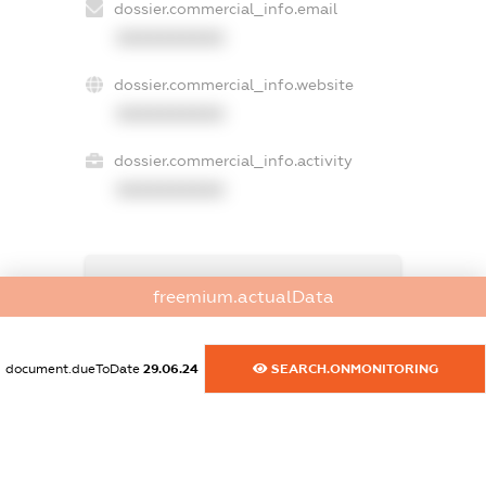
dossier.commercial_info.email
XXXXXXXXXX
dossier.commercial_info.website
XXXXXXXXXX
dossier.commercial_info.activity
XXXXXXXXXX
freemium.exampleText_1
freemium.actualData
freemium.exampleText_2
freemium.anonymousPerSearch2
FREEMIUM.DETAILS
document.dueToDate
29.06.24
SEARCH.ONMONITORING
FREEMIUM.REGISTER