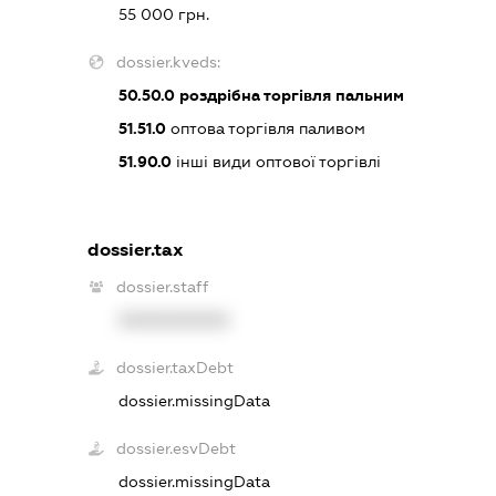
55 000 грн.
dossier.kveds:
50.50.0
роздрібна торгівля пальним
51.51.0
оптова торгівля паливом
51.90.0
інші види оптової торгівлі
dossier.tax
dossier.staff
XXXXXXXXXX
dossier.taxDebt
dossier.missingData
dossier.esvDebt
dossier.missingData