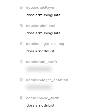
dossier.ndsPayer
dossier.missingData
dossier.ndsAnnul
dossier.missingData
dossier.single_tax_reg
dossier.notInList
dossier.non_profit
XXXXXXXXXX
dossier.budget_dotation
XXXXXXXXXX
dossier.palne_akciz
dossier.notInList