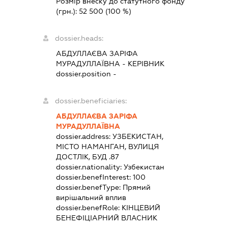
Розмір внеску до статутного фонду
(грн.):
52 500
(100 %)
dossier.heads:
АБДУЛЛАЄВА ЗАРІФА
МУРАДУЛЛАЇВНА
-
КЕРІВНИК
dossier.position -
dossier.beneficiaries:
АБДУЛЛАЄВА ЗАРІФА
МУРАДУЛЛАЇВНА
dossier.address:
УЗБЕКИСТАН,
МІСТО НАМАНГАН, ВУЛИЦЯ
ДОСТЛІК, БУД .87
dossier.nationality:
Узбекистан
dossier.benefInterest:
100
dossier.benefType:
Прямий
вирішальний вплив
dossier.benefRole:
КІНЦЕВИЙ
БЕНЕФІЦІАРНИЙ ВЛАСНИК