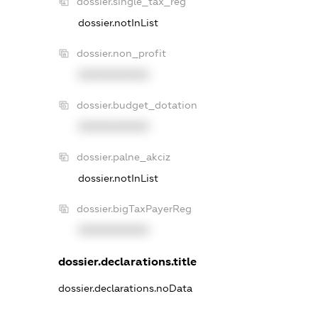
dossier.single_tax_reg
dossier.notInList
dossier.non_profit
XXXXXXXXXX
dossier.budget_dotation
XXXXXXXXXX
dossier.palne_akciz
dossier.notInList
dossier.bigTaxPayerReg
XXXXXXXXXX
dossier.declarations.title
dossier.declarations.noData