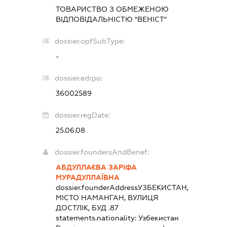
ТОВАРИСТВО З ОБМЕЖЕНОЮ
ВІДПОВІДАЛЬНІСТЮ "ВЕНІСТ"
dossier.opfSubType:
-
dossier.edrpo:
36002589
dossier.regDate:
25.06.08
dossier.foundersAndBenef:
АБДУЛЛАЄВА ЗАРІФА
МУРАДУЛЛАЇВНА
dossier.founderAddress
УЗБЕКИСТАН,
МІСТО НАМАНГАН, ВУЛИЦЯ
ДОСТЛІК, БУД .87
statements.nationality:
Узбекистан