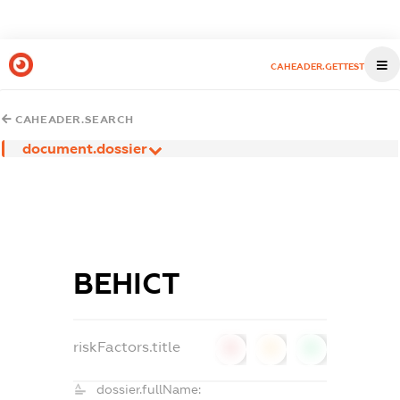
CAHEADER.GETTEST
CAHEADER.SEARCH
document.dossier
ВЕНІСТ
riskFactors.title
0
0
0
dossier.fullName: