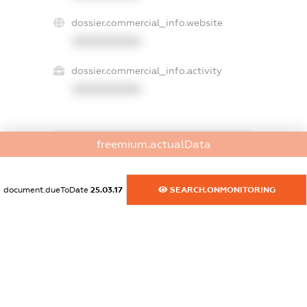
dossier.commercial_info.website
XXXXXXXXXX
dossier.commercial_info.activity
XXXXXXXXXX
freemium.actualData
freemium.exampleText_1
freemium.exampleText_2
freemium.anonymousPerSearch2
document.dueToDate
25.03.17
SEARCH.ONMONITORING
FREEMIUM.DETAILS
FREEMIUM.REGISTER