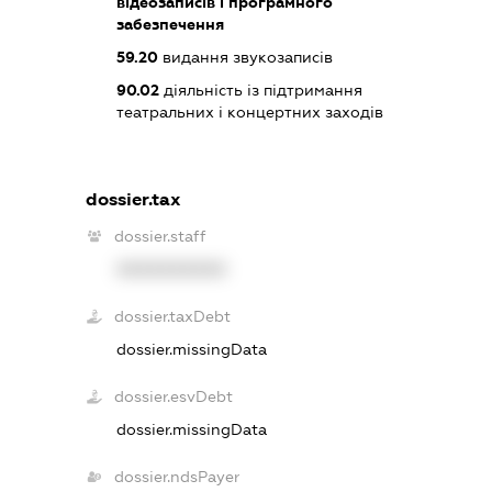
відеозаписів і програмного
забезпечення
59.20
видання звукозаписів
90.02
діяльність із підтримання
театральних і концертних заходів
dossier.tax
dossier.staff
XXXXXXXXXX
dossier.taxDebt
dossier.missingData
dossier.esvDebt
dossier.missingData
dossier.ndsPayer