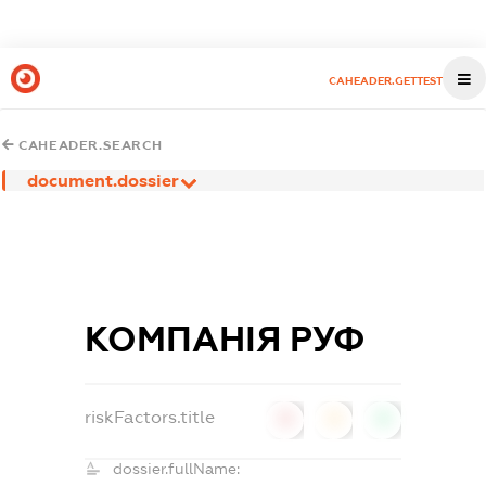
CAHEADER.GETTEST
CAHEADER.SEARCH
document.dossier
КОМПАНІЯ РУФ
riskFactors.title
0
0
0
dossier.fullName: