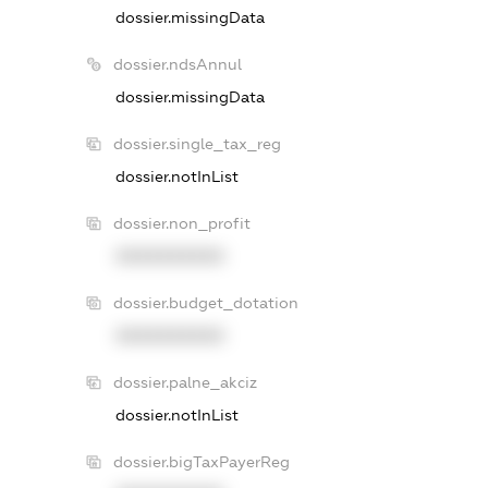
dossier.missingData
dossier.ndsAnnul
dossier.missingData
dossier.single_tax_reg
dossier.notInList
dossier.non_profit
XXXXXXXXXX
dossier.budget_dotation
XXXXXXXXXX
dossier.palne_akciz
dossier.notInList
dossier.bigTaxPayerReg