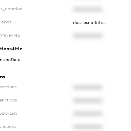
et_dotation
XXXXXXXXXX
_akciz
dossier.notInList
axPayerReg
XXXXXXXXXX
tions.title
ons.noData
ons
anctions
XXXXXXXXXX
Sanctions
XXXXXXXXXX
BlackList
XXXXXXXXXX
anctions
XXXXXXXXXX