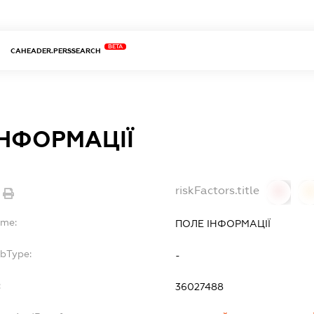
BETA
CAHEADER.PERSSEARCH
ІНФОРМАЦІЇ
riskFactors.title
0
ame:
ПОЛЕ ІНФОРМАЦІЇ
ubType:
-
:
36027488