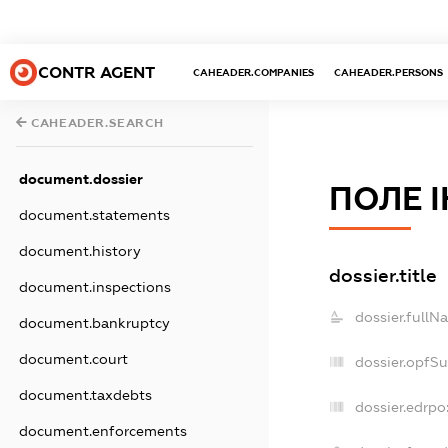
CONTR AGENT
CAHEADER.COMPANIES
CAHEADER.PERSONS
CAHEADER.SEARCH
document.dossier
ПОЛЕ 
document.statements
document.history
dossier.title
document.inspections
dossier.fullN
document.bankruptcy
document.court
dossier.opfS
document.taxdebts
dossier.edrpo
document.enforcements