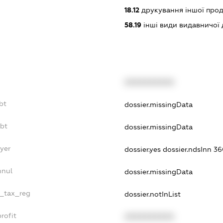
18.12
друкування іншої прод
58.19
інші види видавничої 
XXXXXXXXXX
bt
dossier.missingData
ebt
dossier.missingData
yer
dossier.yes
dossier.ndsInn 
nnul
dossier.missingData
e_tax_reg
dossier.notInList
rofit
XXXXXXXXXX