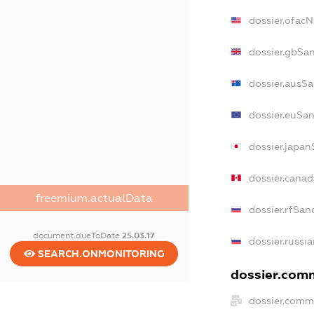
dossier.ofac
dossier.gbSa
dossier.ausSa
dossier.euSan
dossier.japan
dossier.cana
freemium.actualData
dossier.rfSan
document.dueToDate
25.03.17
dossier.russi
SEARCH.ONMONITORING
dossier.comm
dossier.comm