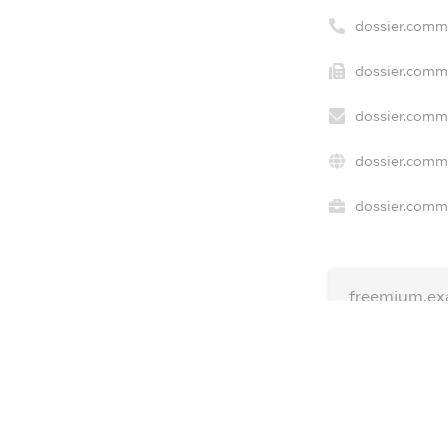
dossier.comm
dossier.comme
dossier.comme
dossier.comme
dossier.comme
freemium.ex
freemium.ex
freemium.a
FREEMIUM.D