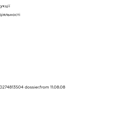
укції
діяльності
360274813504
dossier.from 11.08.08