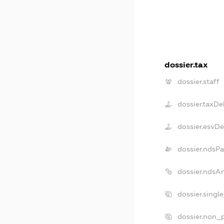
dossier.tax
dossier.staff
dossier.taxDe
dossier.esvD
dossier.ndsPa
dossier.ndsA
dossier.singl
dossier.non_p