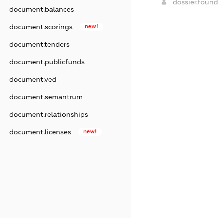
dossier.foun
document.balances
document.scorings
new!
document.tenders
document.publicfunds
document.ved
document.semantrum
document.relationships
document.licenses
new!