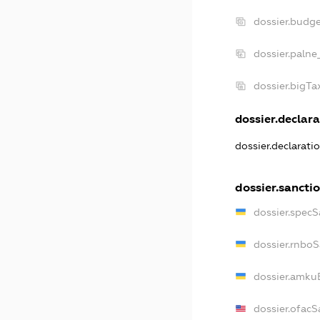
dossier.budg
dossier.palne
dossier.bigT
dossier.declara
dossier.declarati
dossier.sancti
dossier.specS
dossier.rnbo
dossier.amku
dossier.ofacS