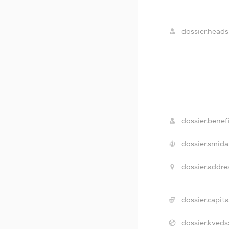
dossier.heads
dossier.benefi
dossier.smida
dossier.addre
dossier.capita
dossier.kveds