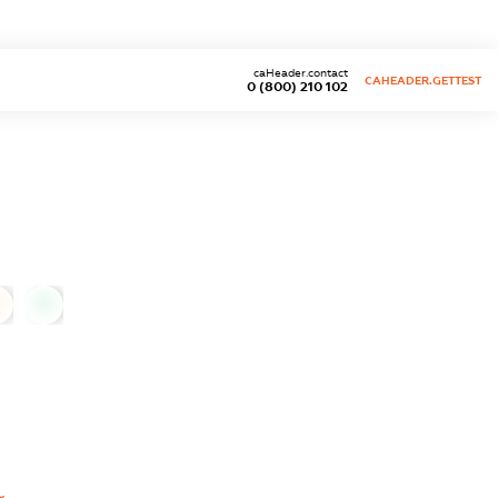
caHeader.contact
CAHEADER.GETTEST
0 (800) 210 102
0
0