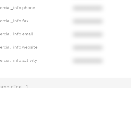
ercial_info.phone
XXXXXXXXXX
rcial_info.fax
XXXXXXXXXX
rcial_info.email
XXXXXXXXXX
rcial_info.website
XXXXXXXXXX
rcial_info.activity
XXXXXXXXXX
ampleText_1
ampleText_2
nonymousPerSearch2
ETAILS
FREEMIUM.REGISTER